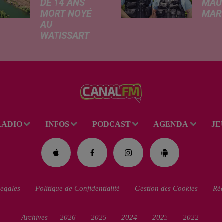
DE 14 ANS
MAU
MORT NOYÉ
MARC
AU
Ce me
WATISSART
l'ada
Selon des
ciném
informations
de la
rapportées ce
dessi
lundi par nos
Gend
confrères de La
débar
Voix du Nord, un
toutes
adolescent a
ciném
RADIO
INFOS
PODCAST
AGENDA
JE
perdu la vie dans
occas
le plan d'eau de
Réveil
la base de loisirs
du...
egales
Politique de Confidentialité
Gestion des Cookies
Rég
Archives
2026
2025
2024
2023
2022