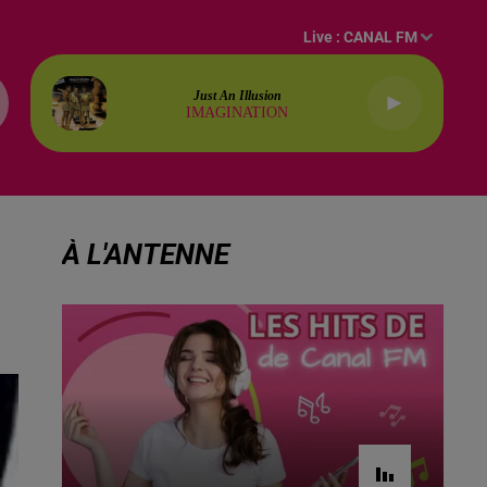
Live :
CANAL FM
Just An Illusion
IMAGINATION
À L'ANTENNE