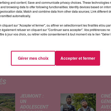
ertising and content; Save and communicate privacy choices. These technologies
and browsing data to offer following functionalities: Identify devices based on infor
ns "la ligne des auditeurs"
eolocation data; Match and combine data from other data sources; Link different de
nsmitted automatically.
cliquant sur "Accepter et fermer", ou affiner en sélectionnant les finalités et/ou pa
 également refuser en cliquant sur "Continuer sans accepter". Vos préférences ne 
tre à jour vos choix, ou retirer votre consentement à tout moment via le lien "Gérer 
Gérer mes choix
Accepter et fermer
ÉS
JEUMONT :
CINÉ
UN
GEN
ADOLESCENT
AVEC