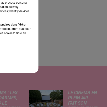
 may process personal
mation actively
vices; Identify devices
rtenaires dans "Gérer
s'appliqueront que pour
les cookies" situé en
MA : LES
LE CINÉMA EN
DARMES,
PLEIN AIR
 LE
FAIT SON