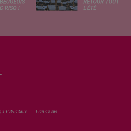
BEUGEOIS
RETOUR TOUT
 RISO !
L'ÉTÉ
rcredi,
Pour cette édition
ptation
des Petits
atographique
Détours, la
 célèbre bande
Communauté
née Les
d’Agglomération
armes
Maubeuge - Val
que dans
de Sambre
 les salles de
propose trois
a. À cette
soirées cinéma
U
ion, Le
gratuites et
...
conviviales à...
ie Publicitaire
Plan du site