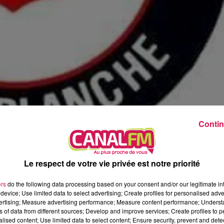
23h00 - 0h00
LUCAS GLVL MIX
Contin
Le respect de votre vie privée est notre priorité
es diverses manifestations de la région c'est peut-être votre
ers
do the following data processing based on your consent and/or our legitimate int
device; Use limited data to select advertising; Create profiles for personalised adver
vertising; Measure advertising performance; Measure content performance; Unders
uristes pour pouvoir couvrir les différentes manifestations de 
ns of data from different sources; Develop and improve services; Create profiles to 
 qui pourront être formés. Il faut être âgé de plus de 16 ans et
alised content; Use limited data to select content; Ensure security, prevent and detect