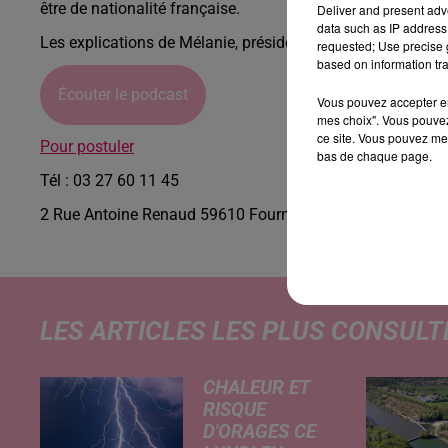
être de nationalité française.
Deliver and present adv
data such as IP address 
Les explications de Mélanie, présidente de l'association da
requested; Use precise g
based on information tra
Écouter le podcast
Vous pouvez accepter en 
mes choix". Vous pouvez
ce site. Vous pouvez met
Pour postuler
bas de chaque page.
Tél : 03 27 60 11 45
2 Rue Antoine Renaud 59610 Fourmies.
LES ARTICLES LES PLUS CONSULT
CHALEUR ET
RISQUE
D'ORAGES CE