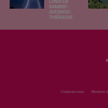
LUNDI EN
SAMBRE-
AVESNOIS-
THIÉRACHE
Un temps
typiquement
estival et
changeant
concerne nos
secteurs ce lundi
3 août. Entre des
températures
élevées l'après-
midi et un risque
d'averses
orageuses...
Contactez-nous
Mentions L