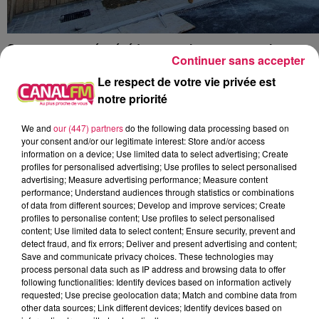
Comme annoncé précédemment, le restaurant « La
Continuer sans accepter
Source » à Hirson déménagera bientôt au Tiers-Lieu . Il
Le respect de votre vie privée est
disposera d’un espace de 130 couverts, plus une
notre priorité
grande terrasse végétalisée. 8 salariés s’activeront aux
fourneaux, au service et au bar, pour proposer une
We and
our (447) partners
do the following data processing based on
cuisine authentique, du 100 % « maison », avec une
your consent and/or our legitimate interest: Store and/or access
carte adaptée aux saisons, qui sera donc renouvelée 4
information on a device; Use limited data to select advertising; Create
profiles for personalised advertising; Use profiles to select personalised
fois par an.
advertising; Measure advertising performance; Measure content
performance; Understand audiences through statistics or combinations
Quant au spécialiste des donuts et autres gourmandises
of data from different sources; Develop and improve services; Create
sucrés « Home’s Donuts », déjà implanté à Maubeuge et
profiles to personalise content; Use profiles to select personalised
depuis samedi dans la rue piétonne à Aulnoye-
content; Use limited data to select content; Ensure security, prevent and
detect fraud, and fix errors; Deliver and present advertising and content;
Aymeries, il devrait ouvrir son 3ème magasin
Save and communicate privacy choices. These technologies may
normalement le 6 juillet prochain (si les travaux sont
process personal data such as IP address and browsing data to offer
terminés), rue du maire Coppeaux, en lieu et place de
following functionalities: Identify devices based on information actively
requested; Use precise geolocation data; Match and combine data from
l’ancienne boulangerie des frères Choppin…
other data sources; Link different devices; Identify devices based on