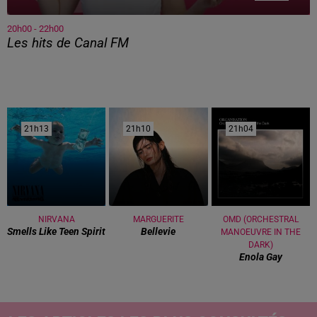
20h00 - 22h00
Les hits de Canal FM
21h13
21h13
21h10
21h10
21h04
21h04
NIRVANA
MARGUERITE
OMD (ORCHESTRAL
Smells Like Teen Spirit
Bellevie
MANOEUVRE IN THE
DARK)
Enola Gay