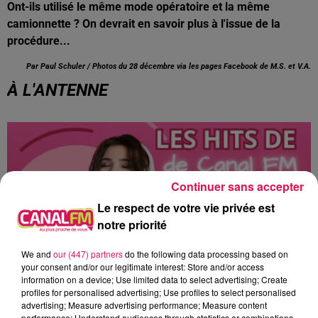
Ont-ils utilisé le même mode opératoire et la même
camionnette ? On devrait en savoir plus à l'issue de la
procédure...
Par Paul Schuler / Photos du 28 décembre via les pages Facebook de M.S. et V.A.
À L'ANTENNE
Continuer sans accepter
Le respect de votre vie privée est
notre priorité
We and
our (447) partners
do the following data processing based on
your consent and/or our legitimate interest: Store and/or access
information on a device; Use limited data to select advertising; Create
profiles for personalised advertising; Use profiles to select personalised
advertising; Measure advertising performance; Measure content
13h00 - 16h00
performance; Understand audiences through statistics or combinations