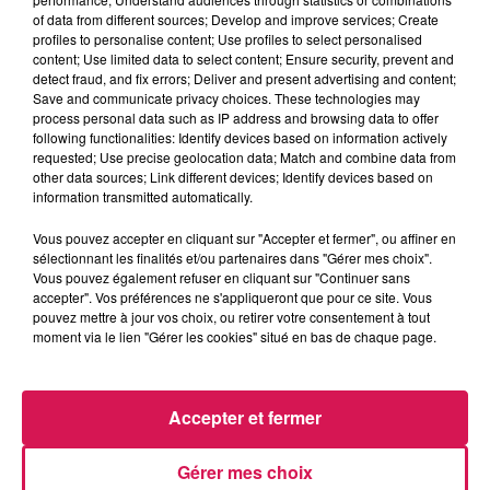
Les hits de Canal FM
of data from different sources; Develop and improve services; Create
profiles to personalise content; Use profiles to select personalised
content; Use limited data to select content; Ensure security, prevent and
detect fraud, and fix errors; Deliver and present advertising and content;
Save and communicate privacy choices. These technologies may
process personal data such as IP address and browsing data to offer
following functionalities: Identify devices based on information actively
15h57
15h57
15h53
15h53
15h50
15h50
requested; Use precise geolocation data; Match and combine data from
other data sources; Link different devices; Identify devices based on
information transmitted automatically.
Vous pouvez accepter en cliquant sur "Accepter et fermer", ou affiner en
sélectionnant les finalités et/ou partenaires dans "Gérer mes choix".
Vous pouvez également refuser en cliquant sur "Continuer sans
RIVIERA
BLACK M
BEBE REXHA
accepter". Vos préférences ne s'appliqueront que pour ce site. Vous
She Doesn't Mind
Sur Ma Route
Sad Girls
pouvez mettre à jour vos choix, ou retirer votre consentement à tout
moment via le lien "Gérer les cookies" situé en bas de chaque page.
LES ARTICLES LES PLUS CONSULTÉS
Accepter et fermer
CHALEUR ET RISQUE
Gérer mes choix
D'ORAGES CE LUNDI EN