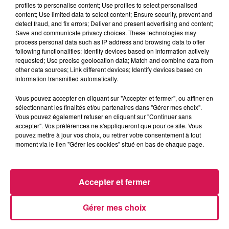
profiles to personalise content; Use profiles to select personalised
content; Use limited data to select content; Ensure security, prevent and
detect fraud, and fix errors; Deliver and present advertising and content;
17h01
17h01
16h56
16h56
16h53
16h53
Save and communicate privacy choices. These technologies may
process personal data such as IP address and browsing data to offer
following functionalities: Identify devices based on information actively
requested; Use precise geolocation data; Match and combine data from
other data sources; Link different devices; Identify devices based on
information transmitted automatically.
ADELE CASTILLON
MACKLEMORE (FEAT.
COEUR DE PIRATE
Vous pouvez accepter en cliquant sur "Accepter et fermer", ou affiner en
Été Avec Toi
Mistral Gagnant
SKYLAR GREY)
sélectionnant les finalités et/ou partenaires dans "Gérer mes choix".
Glorious
Vous pouvez également refuser en cliquant sur "Continuer sans
accepter". Vos préférences ne s'appliqueront que pour ce site. Vous
pouvez mettre à jour vos choix, ou retirer votre consentement à tout
moment via le lien "Gérer les cookies" situé en bas de chaque page.
LES ARTICLES LES PLUS CONSULTÉS
Accepter et fermer
CHALEUR ET RISQUE
D'ORAGES CE LUNDI EN
Gérer mes choix
SAMBRE-AVESNOIS-
THIÉRACHE