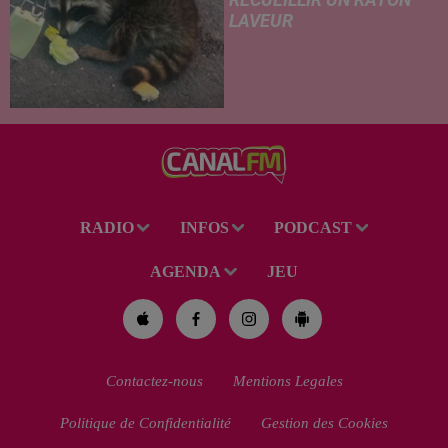
LAVEUR
Trouvé déshydraté au bord d’un
chemin, un jeune raton laveur a
été recueilli par des habitants
de la région. Mais si l'intention
de lui porter secours part...
RADIO
INFOS
PODCAST
AGENDA
JEU
Contactez-nous
Mentions Legales
Politique de Confidentialité
Gestion des Cookies