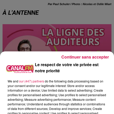
Par Paul Schuler / Photo : Nicolas et Odile Wiart
À L'ANTENNE
Continuer sans accepter
Le respect de votre vie privée est
notre priorité
We and
our (447) partners
do the following data processing based on
your consent and/or our legitimate interest: Store and/or access
information on a device; Use limited data to select advertising; Create
9h00 - 13h00
profiles for personalised advertising; Use profiles to select personalised
la ligne des auditeurs
advertising; Measure advertising performance; Measure content
performance; Understand audiences through statistics or combinations
of data from different sources; Develop and improve services; Create
profiles to personalise content; Use profiles to select personalised