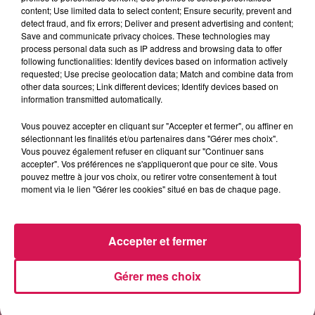
content; Use limited data to select content; Ensure security, prevent and
detect fraud, and fix errors; Deliver and present advertising and content;
11h56
11h56
11h52
11h52
11h45
11h45
Save and communicate privacy choices. These technologies may
process personal data such as IP address and browsing data to offer
following functionalities: Identify devices based on information actively
requested; Use precise geolocation data; Match and combine data from
other data sources; Link different devices; Identify devices based on
information transmitted automatically.
Vous pouvez accepter en cliquant sur "Accepter et fermer", ou affiner en
FARRUKO
SLIMANE
ZAZIE
Yapaque
Mon Amour
Peu Importe
sélectionnant les finalités et/ou partenaires dans "Gérer mes choix".
Vous pouvez également refuser en cliquant sur "Continuer sans
accepter". Vos préférences ne s'appliqueront que pour ce site. Vous
pouvez mettre à jour vos choix, ou retirer votre consentement à tout
moment via le lien "Gérer les cookies" situé en bas de chaque page.
LES ARTICLES LES PLUS CONSULTÉS
Accepter et fermer
CHALEUR ET RISQUE
D'ORAGES CE LUNDI EN
SAMBRE-AVESNOIS-
Gérer mes choix
THIÉRACHE
Un temps typiquement estival