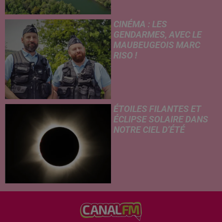
confrères de La Voix du Nord,
un adolescent a perdu la vie
CINÉMA : LES
dans le plan d'eau de la base
GENDARMES, AVEC LE
de loisirs du...
MAUBEUGEOIS MARC
RISO !
Ce mercredi, l'adaptation
cinématographique de la
célèbre bande dessinée Les
Gendarmes débarque dans
ÉTOILES FILANTES ET
toutes les salles de cinéma. À
ÉCLIPSE SOLAIRE DANS
cette occasion, Le Réveil...
NOTRE CIEL D’ÉTÉ
C’est un été céleste
exceptionnel qui s'annonce
dans notre région. Entre le
spectacle des étoiles filantes
des Perséides et l’éclipse de
Soleil du mercredi...