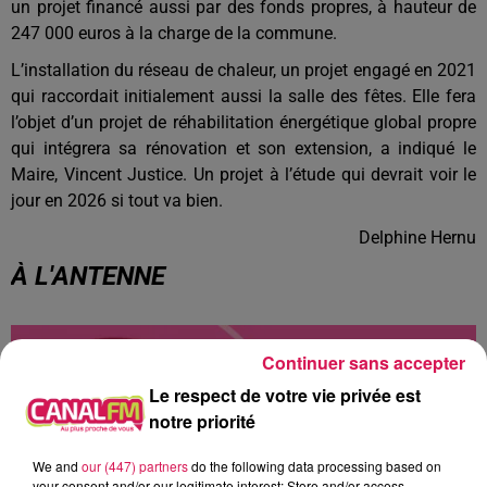
un projet financé aussi par des fonds propres, à hauteur de
247 000 euros à la charge de la commune.
L’installation du réseau de chaleur, un projet engagé en 2021
qui raccordait initialement aussi la salle des fêtes. Elle fera
l’objet d’un projet de réhabilitation énergétique global propre
qui intégrera sa rénovation et son extension, a indiqué le
Maire, Vincent Justice. Un projet à l’étude qui devrait voir le
jour en 2026 si tout va bien.
Delphine Hernu
À L'ANTENNE
Continuer sans accepter
Le respect de votre vie privée est
notre priorité
We and
our (447) partners
do the following data processing based on
your consent and/or our legitimate interest: Store and/or access