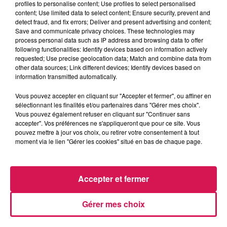
profiles to personalise content; Use profiles to select personalised
content; Use limited data to select content; Ensure security, prevent and
detect fraud, and fix errors; Deliver and present advertising and content;
Save and communicate privacy choices. These technologies may
9h04
9h04
8h55
8h55
8h50
8h50
process personal data such as IP address and browsing data to offer
following functionalities: Identify devices based on information actively
requested; Use precise geolocation data; Match and combine data from
other data sources; Link different devices; Identify devices based on
information transmitted automatically.
Vous pouvez accepter en cliquant sur "Accepter et fermer", ou affiner en
TOVE LO X STROMAE
DJ GOJA
AMBRE
sélectionnant les finalités et/ou partenaires dans "Gérer mes choix".
Des Fleurs
Mi Chico
J'me Demande
Vous pouvez également refuser en cliquant sur "Continuer sans
accepter". Vos préférences ne s'appliqueront que pour ce site. Vous
pouvez mettre à jour vos choix, ou retirer votre consentement à tout
moment via le lien "Gérer les cookies" situé en bas de chaque page.
LES ARTICLES LES PLUS CONSULTÉS
Accepter et fermer
CHALEUR ET RISQUE
D'ORAGES CE LUNDI EN
Gérer mes choix
SAMBRE-AVESNOIS-
THIÉRACHE
Un temps typiquement estival