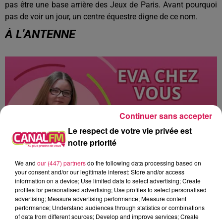
pas être une base arrière des Jeux de Paris. Avant pourquoi
pas de voir un jour, un centre équestre digne de ce nom.
À L'ANTENNE
Continuer sans accepter
Le respect de votre vie privée est
notre priorité
We and
our (447) partners
do the following data processing based on
your consent and/or our legitimate interest: Store and/or access
information on a device; Use limited data to select advertising; Create
8h00 - 12h00
profiles for personalised advertising; Use profiles to select personalised
EVA CHEZ VOUS
advertising; Measure advertising performance; Measure content
performance; Understand audiences through statistics or combinations
of data from different sources; Develop and improve services; Create