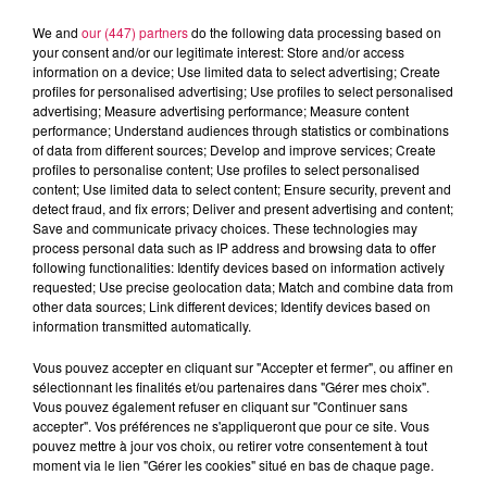
We and
our (447) partners
do the following data processing based on
your consent and/or our legitimate interest: Store and/or access
information on a device; Use limited data to select advertising; Create
profiles for personalised advertising; Use profiles to select personalised
advertising; Measure advertising performance; Measure content
performance; Understand audiences through statistics or combinations
of data from different sources; Develop and improve services; Create
profiles to personalise content; Use profiles to select personalised
content; Use limited data to select content; Ensure security, prevent and
detect fraud, and fix errors; Deliver and present advertising and content;
0h00 - 8h00
Save and communicate privacy choices. These technologies may
Les hits de Canal FM
process personal data such as IP address and browsing data to offer
following functionalities: Identify devices based on information actively
requested; Use precise geolocation data; Match and combine data from
other data sources; Link different devices; Identify devices based on
information transmitted automatically.
Vous pouvez accepter en cliquant sur "Accepter et fermer", ou affiner en
6h38
6h38
6h35
6h35
6h32
6h32
sélectionnant les finalités et/ou partenaires dans "Gérer mes choix".
Vous pouvez également refuser en cliquant sur "Continuer sans
accepter". Vos préférences ne s'appliqueront que pour ce site. Vous
pouvez mettre à jour vos choix, ou retirer votre consentement à tout
moment via le lien "Gérer les cookies" situé en bas de chaque page.