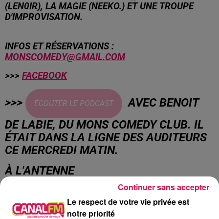
(LEN0IR), LA MAGIE (NEEKO.) ET UNE TROUPE
D'IMPROVISATION.
INFOS ET RÉSERVATIONS :
MONSCOMEDY@GMAIL.COM
>>>
FACEBOOK
>>>
AVEC BENOIT
ÉCOUTER LE PODCAST
DE LABIE, DU MONS COMEDY CLUB. IL
ÉTAIT DANS LA LIGNE DES AUDITEURS
CE MERCREDI MATIN.
À L'ANTENNE
Continuer sans accepter
Le respect de votre vie privée est
notre priorité