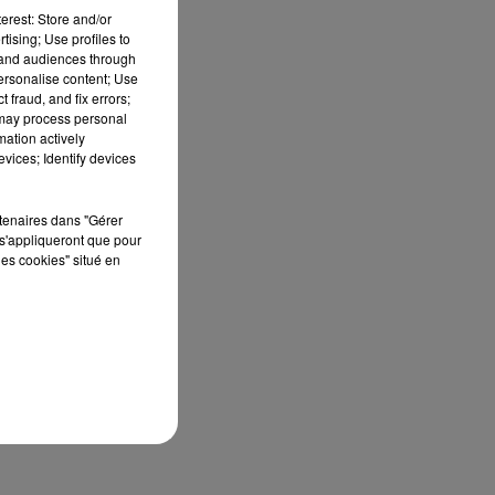
erest: Store and/or
tising; Use profiles to
tand audiences through
personalise content; Use
 Le
 fraud, and fix errors;
ais
 may process personal
mation actively
vices; Identify devices
aux
 en
rtenaires dans "Gérer
vec
s'appliqueront que pour
ies
les cookies" situé en
 de
ble