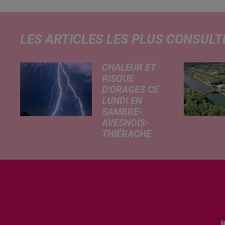
LES ARTICLES LES PLUS CONSULT
CHALEUR ET
RISQUE
D'ORAGES CE
LUNDI EN
SAMBRE-
AVESNOIS-
THIÉRACHE
Un temps
typiquement
estival et
changeant
concerne nos
secteurs ce lundi
3 août. Entre des