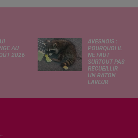
UI
AVESNOIS :
NGE AU
POURQUOI IL
AOÛT 2026
NE FAUT
SURTOUT PAS
 A
RECUEILLIR
risé, légère
UN RATON
e de la
LAVEUR
re
Trouvé
tricité, coup
déshydraté au
in sur le
bord d’un
rchage
chemin, un jeune
honique et
raton laveur a été
ment de
recueilli par des
cation de
habitants de la
e scolaire...
U