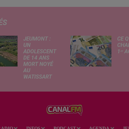
ÉS
JEUMONT :
CE Q
UN
CHA
ADOLESCENT
1ᵉʳ 
DE 14 ANS
Livret
MORT NOYÉ
revalo
AU
hauss
WATISSART
factu
Selon des
d'élec
informations
de fre
rapportées ce
déma
lundi par nos
télép
confrères de La
verse
Voix du Nord, un
l'allo
adolescent a
rentré
RADIO
INFOS
PODCAST
AGENDA
JE