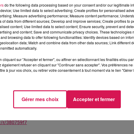
ers
do the following data processing based on your consent and/or our legitimate int
device; Use limited data to select advertising; Create profiles for personalised adver
vertising; Measure advertising performance; Measure content performance; Unders
ns of data from different sources; Develop and improve services; Create profiles to 
ndissement d’Avesnes sur Helpe sur les énergies renouvelables.
alised content; Use limited data to select content; Ensure security, prevent and detect
aines de fermes solaires, d’éolienne, notamment Val de Sambre, m
ertising and content; Save and communicate privacy choices. These technologies
and browsing data to offer following functionalities: Identify devices based on infor
eolocation data; Match and combine data from other data sources; Link different de
nsmitted automatically.
mmation énergétique (EPE)
doit permettre d’identifier les princip
vesnes-sur-Helpe, de fixer des objectifs, d’organiser la mise
cliquant sur "Accepter et fermer", ou affiner en sélectionnant les finalités et/ou pa
alorisation des énergies de récupération sur le territoire a
 également refuser en cliquant sur "Continuer sans accepter". Vos préférences ne 
s propositions concrètes de projets de production d'énerg
tre à jour vos choix, ou retirer votre consentement à tout moment via le lien "Gérer 
est votre positionnement par rapport aux énergies renouvelables et
lon vous développer en priorité pour garantir un territoire dura
Gérer mes choix
Accepter et fermer
nquête en ligne, consultable jusqu’au 14 juin prochain.
y/r/380759f7