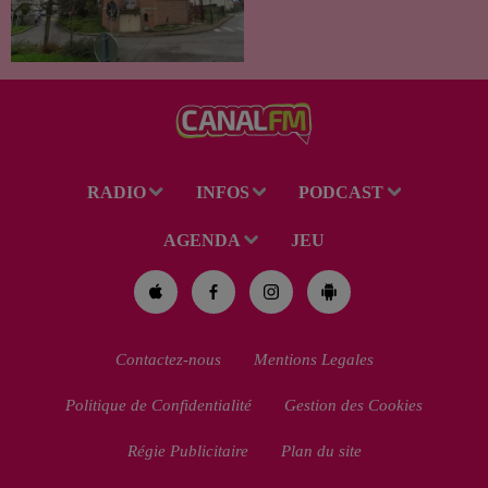
cours de la semaine à Vervins.
À la suite du décès d’un
habitant de 46 ans, un suspect
de 38 ans a été mis en examen
pour homicide...
RADIO
INFOS
PODCAST
AGENDA
JEU
Contactez-nous
Mentions Legales
Politique de Confidentialité
Gestion des Cookies
Régie Publicitaire
Plan du site