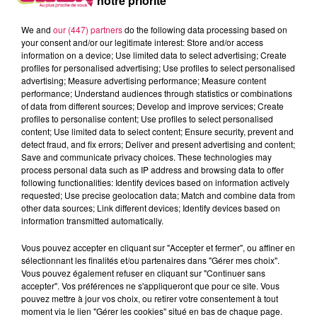
notre priorité
UNE INTENSIFICATION DES CAMPAGNES DE
We and
our (447) partners
do the following data processing based on
VACCINATION DANS L’AISNE
your consent and/or our legitimate interest: Store and/or access
information on a device; Use limited data to select advertising; Create
16 centres de vaccination, dont 7 situés en Thiérache et
profiles for personalised advertising; Use profiles to select personalised
aux portes de l’arrondissement de Vervins, ouvriront leurs
advertising; Measure advertising performance; Measure content
portes dès 18 janvier ! A la base, seuls deux sites avaient
performance; Understand audiences through statistics or combinations
of data from different sources; Develop and improve services; Create
été retenus en Thiérache : le centre hospitalier d’Hirson et
profiles to personalise content; Use profiles to select personalised
la maison de santé de Guise, mais dès la semaine
content; Use limited data to select content; Ensure security, prevent and
prochaines, les soignants âgés de plus de 50 ans ou
detect fraud, and fix errors; Deliver and present advertising and content;
Save and communicate privacy choices. These technologies may
présentant des pathologies, ainsi que toutes les personnes
process personal data such as IP address and browsing data to offer
âgées de plus de 75 ans pourront se faire vacciner
following functionalities: Identify devices based on information actively
gratuitement dans 7 centres, sur présentation d’une carte
requested; Use precise geolocation data; Match and combine data from
other data sources; Link different devices; Identify devices based on
vitale, en se rendant dès lundi, en plus d’Hirson et de Guise,
information transmitted automatically.
à l’hôpital de Vervins, aux maisons de santé du Nouvion-
en-Thiérache, de La Capelle, de Rozoy-sur-Serre et de
Vous pouvez accepter en cliquant sur "Accepter et fermer", ou affiner en
sélectionnant les finalités et/ou partenaires dans "Gérer mes choix".
Bohain-en-Vermandois !
Vous pouvez également refuser en cliquant sur "Continuer sans
UN APPEL AUX DONS DE COUVERTURES POUR LA
accepter". Vos préférences ne s'appliqueront que pour ce site. Vous
pouvez mettre à jour vos choix, ou retirer votre consentement à tout
SPA HIRSON-THIÉRACHE
moment via le lien "Gérer les cookies" situé en bas de chaque page.