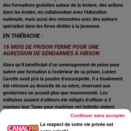
des formations gratuites autour de la lecture, des actions
dans les écoles, en collaboration avec l’éducation
nationale, mais aussi des rencontres avec des auteurs
spécialisé dans les livres dédiés à la jeunesse.
EN THIÉRACHE :
16 MOIS DE PRISON FERME POUR UNE
AGRESSION DE GENDARMES À HIRSON
Alors qu’il bénéficiait d’un aménagement de peine pour
suivre une formation à l’extérieur de sa prison, Lucien
Carette avait pris la poudre d’escampette. Il a finalement
été retrouvé au domicile de sa mère, réservant aux
gendarmes un accueil plus que mouvementé. Les
militaires avaient d’ailleurs été obligés d’utiliser à 3
reprises leur Taser pour maitriser cet individu violent.
Outre les 16 mois de prison ferme, l’hirsonnais devra
Continuer sans accepter
indemniser chacun des trois gendarmes blessés à hauteur
Le respect de votre vie privée est
de 300 euros pour leur préjudice moral.