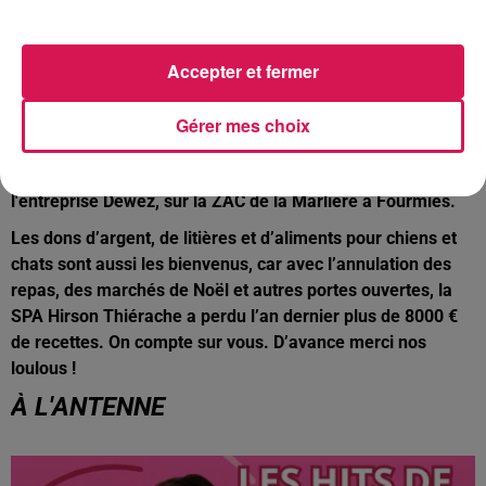
En cette période hivernale, contrairement aux autres
années, le stock de couvertures est au plus bas. Il ne
Accepter et fermer
permettra pas de tenir jusqu’à la fin de l’hiver, d’autant qu’il
y a actuellement encore plus de 150 chiens et chats pris en
Gérer mes choix
charge par les bénévoles de la SPA. Vous pouvez donc
déposer vos couvertures directement au refuge du vivier,
sur la route de Macquenoise à Hirson ou à l’accueil de
l'entreprise Dewez, sur la ZAC de la Marlière à Fourmies.
Les dons d’argent, de litières et d’aliments pour chiens et
chats sont aussi les bienvenus, car avec l’annulation des
repas, des marchés de Noël et autres portes ouvertes, la
SPA Hirson Thiérache a perdu l’an dernier plus de 8000 €
de recettes. On compte sur vous. D’avance merci nos
loulous !
À L'ANTENNE