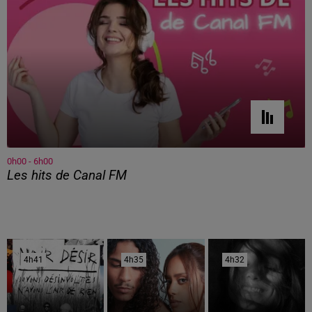
0h00 - 6h00
Les hits de Canal FM
4h41
4h41
4h35
4h35
4h32
4h32