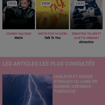
23h32
23h32
23h28
23h28
23h25
23h25
JOHNNY HALLYDAY
ANOTR FEAT 54 ULTRA
SÉBASTIEN TELLIER ET
Marie
Talk To You
JULIETTE ARMANET
Attraction
LES ARTICLES LES PLUS CONSULTÉS
CHALEUR ET RISQUE
D'ORAGES CE LUNDI EN
SAMBRE-AVESNOIS-
THIÉRACHE
Un temps typiquement estival
et changeant concerne nos