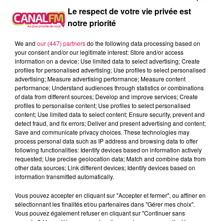
lumière. Cela faisait plusieurs jours qu’ils n’avaient pas été
Le respect de votre vie privée est
nourris. Les chiens et chats ont tous été mis à l’abri au
notre priorité
refuge d’Hirson et une plainte sera déposée dès demain
par la SPA.
We and
our (447) partners
do the following data processing based on
UNE REPRISE DES COURS, DÈS HIER MATIN, POUR
your consent and/or our legitimate interest: Store and/or access
information on a device; Use limited data to select advertising; Create
21 CLASSES SUR 42, TOUS NIVEAUX CONFONDUS,
profiles for personalised advertising; Use profiles to select personalised
AU LYCÉE JOLIOT-CURIE À HIRSON
advertising; Measure advertising performance; Measure content
performance; Understand audiences through statistics or combinations
L’organisation des cours et le fonctionnement de cet
of data from different sources; Develop and improve services; Create
établissement ont été totalement repensée. Désormais et
profiles to personalise content; Use profiles to select personalised
content; Use limited data to select content; Ensure security, prevent and
jusqu’à nouvel ordre, le port du masque est obligatoire dès
detect fraud, and fix errors; Deliver and present advertising and content;
son entrée dans le lycée. Les élèves resteront dans leur
Save and communicate privacy choices. These technologies may
salle après chaque cours et ce sont donc uniquement les
process personal data such as IP address and browsing data to offer
following functionalities: Identify devices based on information actively
professeurs qui se déplacent toutes les heures. Enfin, un
requested; Use precise geolocation data; Match and combine data from
sens unique de circulation a été établi dans le lycée
other data sources; Link different devices; Identify devices based on
hirsonnais, afin de limiter les croisements et les contacts
information transmitted automatically.
entre les différents niveaux. Signalons que la rentrée des
Vous pouvez accepter en cliquant sur "Accepter et fermer", ou affiner en
classes pour le lycée professionnel de Guise aura lieu
sélectionnant les finalités et/ou partenaires dans "Gérer mes choix".
demain.
Vous pouvez également refuser en cliquant sur "Continuer sans