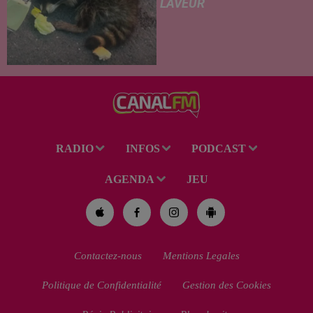
LAVEUR
Trouvé déshydraté au bord d’un
chemin, un jeune raton laveur a
été recueilli par des habitants
de la région. Mais si l'intention
de lui porter secours part...
RADIO
INFOS
PODCAST
AGENDA
JEU
Contactez-nous
Mentions Legales
Politique de Confidentialité
Gestion des Cookies