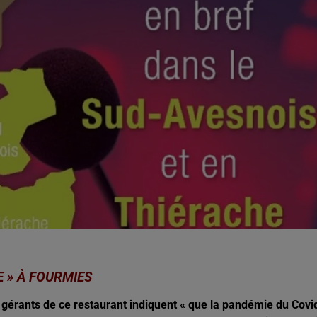
12h00 - 0h00
Les hits de Canal FM
E » À FOURMIES
gérants de ce restaurant indiquent « que la pandémie du Covi