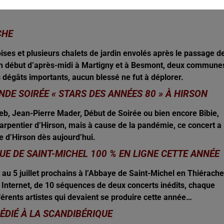
ACHE
doises et plusieurs chalets de jardin envolés après le passage d
, en début d’après-midi à Martigny et à Besmont, deux commune
 dégâts importants, aucun blessé ne fut à déplorer.
NDE SOIRÉE « STARS DES ANNÉES 80 » À HIRSON
eb, Jean-Pierre Mader, Début de Soirée ou bien encore Bibie,
 Carpentier d’Hirson, mais à cause de la pandémie, ce concert a
ie d’Hirson dès aujourd’hui.
UE DE SAINT-MICHEL 100 % EN LIGNE CETTE ANNÉE
n au 5 juillet prochains à l’Abbaye de Saint-Michel en Thiérache
ur Internet, de 10 séquences de deux concerts inédits, chaque
férents artistes qui devaient se produire cette année…
ÉDIÉ À LA SCANDIBÉRIQUE