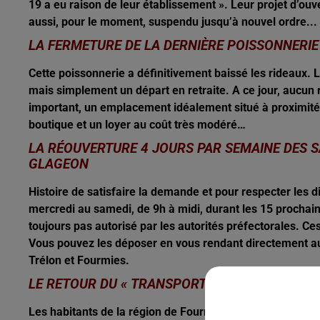
19 a eu raison de leur établissement ». Leur projet d’ouv
aussi, pour le moment, suspendu jusqu’à nouvel ordre...
LA FERMETURE DE LA DERNIÈRE POISSONNERIE
Cette poissonnerie a définitivement baissé les rideaux. Là
mais simplement un départ en retraite. A ce jour, aucun 
important, un emplacement idéalement situé à proximité 
boutique et un loyer au coût très modéré…
LA RÉOUVERTURE 4 JOURS PAR SEMAINE DES 
GLAGEON
Histoire de satisfaire la demande et pour respecter les di
mercredi au samedi, de 9h à midi, durant les 15 prochain
toujours pas autorisé par les autorités préfectorales. Ce
Vous pouvez les déposer en vous rendant directement au
Trélon et Fourmies.
LE RETOUR DU « TRANSPORT À LA DEMANDE » 
Les habitants de la région de Fourmies-Trélon peuvent d