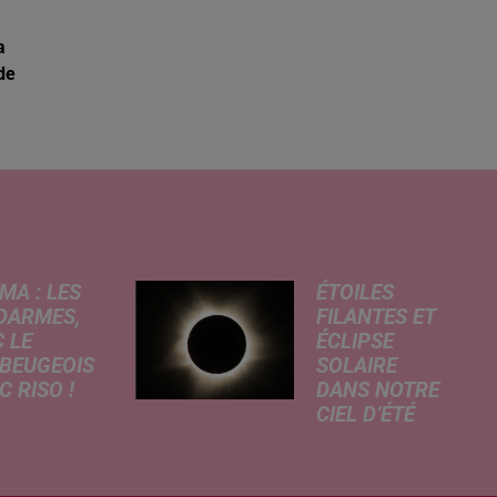
a
de
MA : LES
ÉTOILES
DARMES,
FILANTES ET
 LE
ÉCLIPSE
BEUGEOIS
SOLAIRE
 RISO !
DANS NOTRE
CIEL D’ÉTÉ
rcredi,
C’est un été
ptation
céleste
atographique
exceptionnel qui
 célèbre bande