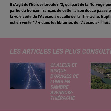
Il s’agit de l’Eurovéloroute n°3, qui part de la Norvège
partie du tronçon français de cette liaison douce passe 
la voie verte de l’Avesnois et celle de la Thiérache. Bapti
est en vente 17 € dans les librairies de l’Avesnois-Thiér
LES ARTICLES LES PLUS CONSULT
CHALEUR ET
RISQUE
D'ORAGES CE
LUNDI EN
SAMBRE-
AVESNOIS-
THIÉRACHE
Un temps
typiquement