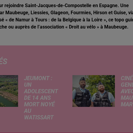
 pour rejoindre Saint-Jacques-de-Compostelle en Espagne. Une
par Maubeuge, Liessies, Glageon, Fourmies, Hirson et Guise, vi
sé « de
Namur à Tours : de la Belgique à la Loire », ce topo gui
ache ou auprès de l’association « Droit au vélo » à Maubeuge.
ÉS
JEUMONT :
CINÉ
UN
GEN
ADOLESCENT
AVEC
DE 14 ANS
MAU
MORT NOYÉ
MARC
AU
Ce me
WATISSART
l'ada
Selon des
ciném
informations
de la