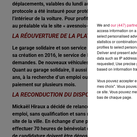
déplacements, valables du lundi au vendredi de 5h à 21h 
protocole a été instauré pour protéger les chauffeurs et
l’intérieur de la voiture. Pour profiter de ce service de
« 
We and
our (447) partn
au préalable via le site « avesnois-mobilités.fr » ou en 
access information on a 
LA RÉOUVERTURE DE LA PLATEFORME MOBILIT
select personalised ad
statistics or combinatio
profiles to select person
Le garage solidaire et son service de location de véhicu
Deliver and present adv
sa création en 2016, le service de location de véhicule à
data such as IP address 
demandes. De nouveaux véhicules ont d’ailleurs été ach
requested; Use precise g
based on information tra
Quant
au garage
solidaire, il aussi réouvert depuis que
ans, à la recherche d’un emploi ou d’une formation. Il pro
Vous pouvez accepter en 
paiement sur plusieurs mois.
mes choix". Vous pouvez
ce site. Vous pouvez met
LA RECONDUCTION DU DISPOSITIF «
PASS’ PER
bas de chaque page.
Mickaël Hiraux a décidé de relancer cette opération, qu
emploi, sans qualification et sans moyen de locomotion. 
site de la ville. En échange d’une prise en charge à 100% 
effectuer 70 heures de bénévolat durant la période estiv
de candidature doivent être déposés avant le 19 juin pro