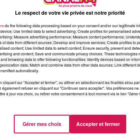
ou le samedi de 7h à 17h, pour seulement 1 € le trajet. Un
 les passagers. Le port du masque est désormais obligatoire à
Le respect de votre vie privée est notre priorité
transport à la demande » dans le sud-Avesnois, il faut s’inscrir
ers
do the following data processing based on your consent and/or our legitimate int
téléphonant au 0 801 820 016.
device; Use limited data to select advertising; Create profiles for personalised adver
É À FOURMIES
vertising; Measure advertising performance; Measure content performance; Unders
ns of data from different sources; Develop and improve services; Create profiles to 
alised content; Use limited data to select content; Ensure security, prevent and detect
les sont de nouveau opérationnels depuis quelques jours. Depu
ertising and content; Save and communicate privacy choices. These technologies
 4 € la journée et l’auto-école sociale sont submergés de
and browsing data to offer following functionalities: Identify devices based on infor
etés pour répondre aux attentes des habitants du sud-Avesnoi
eolocation data; Match and combine data from other data sources; Link different de
nsmitted automatically.
lques jours. Ce garage est destiné aux jeunes âgés de moins de
pose un tarif réduit à 20 € de l’heure, avec des facilités de
cliquant sur "Accepter et fermer", ou affiner en sélectionnant les finalités et/ou pa
 également refuser en cliquant sur "Continuer sans accepter". Vos préférences ne 
tre à jour vos choix, ou retirer votre consentement à tout moment via le lien "Gérer 
MIS » À FOURMIES
i s’adresse aux jeunes fourmisiens âgés de 18 à 30 ans, sans
Ces jeunes volontaires doivent impérativement candidater, via
Gérer mes choix
Accepter et fermer
de leur permis, les bénéficiaires de ce dispositif devront
ale, au sein des services de la mairie de Fourmies. Les dossie
chain.