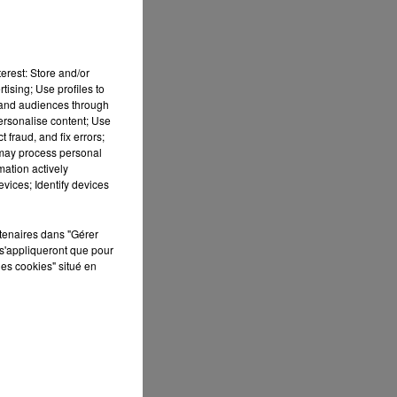
e
erest: Store and/or
tising; Use profiles to
tand audiences through
personalise content; Use
 fraud, and fix errors;
is
 may process personal
mation actively
s.
vices; Identify devices
 26
rtenaires dans "Gérer
s'appliqueront que pour
les cookies" situé en
 le
rs