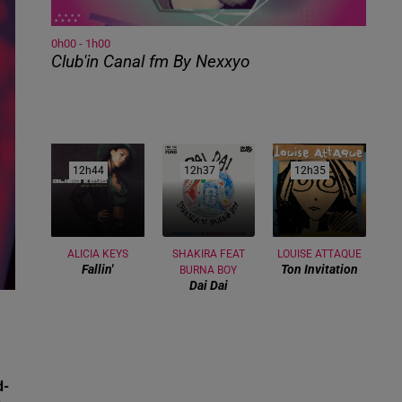
0h00 - 1h00
Club'in Canal fm By Nexxyo
12h44
12h44
12h37
12h37
12h35
12h35
ALICIA KEYS
SHAKIRA FEAT
LOUISE ATTAQUE
Fallin'
Ton Invitation
BURNA BOY
Dai Dai
d-