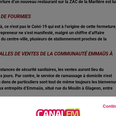
erture d’un nouveau restaurant sur la ZAC de la Marlière est lu
 DE FOURMIES
, ce n’est pas le Coivi-19 qui est à l’origine de cette fermeture
repreneur ne s’est manifesté, malgré un chiffre d’affaire
du centre-ville, plusieurs de stationnement proches de la
SALLES DE VENTES DE LA COMMUNAUTÉ EMMAÜS À
stances de sécurité sanitaires, les ventes auront lieu du
s jours. Par contre, le service de ramassage à domicile n’est
s dons de particuliers sont tout de même toujours les bienvenu
x entrepôts d’Emmaüs, situé rue du Moulin à Glageon, entre
DANS LE SUD-AVESNOIS
Contin
e nouveau profiter de ce service pour tous types de