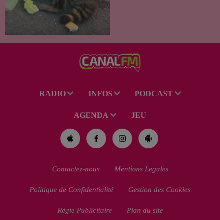
Trouvé déshydraté au bord d’un
chemin, un jeune raton laveur a
été recueilli par des habitants
de la région. Mais si l'intention
de lui porter secours part...
RADIO
INFOS
PODCAST
AGENDA
JEU
Contactez-nous
Mentions Legales
Politique de Confidentialité
Gestion des Cookies
Régie Publicitaire
Plan du site