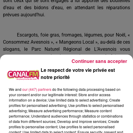
sont ceux qui se sont engagés à lui apporter des bouteilles
d’eau et des bidons d’eau, en attendant les réparations
prévues aujourd’hui.
Escargots, foie gras, fromages, légumes, pour Noël, «
Consommez Avesnois », « Mangeons Local », au-delà de ces
slogans, le Parc Naturel Régional de L’Avesnois vous
encourage, cette année plus que les autres, à faire vos
Continuer sans accepter
achats dans le réseau des 12 Boutiques de l’Avesnois, sur les
Le respect de votre vie privée est
marchés Bio de l’Avesnois, dans les AMAP ou directement
notre priorité
chez les Producteurs et Artisans. Ils sont 140 sur le territoire
du PNR de l’Avesnois.
We and
our (447) partners
do the following data processing based on
your consent and/or our legitimate interest: Store and/or access
information on a device; Use limited data to select advertising; Create
Les vacances scolaires commencent et la piscine de
profiles for personalised advertising; Use profiles to select personalised
advertising; Measure advertising performance; Measure content
Fourmies est fermée exceptionnellement cette semaine, pour
performance; Understand audiences through statistics or combinations
la vidange périodique des bassins. Elle rouvrira le 3 janvier
of data from different sources; Develop and improve services; Create
prochain, jour de la rentrée scolaire.
profiles to personalise content; Use profiles to select personalised
content; Use limited data to select content; Ensure security, prevent and