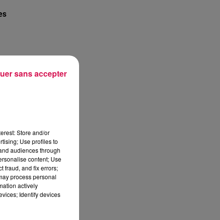
es
uer sans accepter
,
erest: Store and/or
tising; Use profiles to
tand audiences through
personalise content; Use
 fraud, and fix errors;
our
 may process personal
mation actively
vices; Identify devices