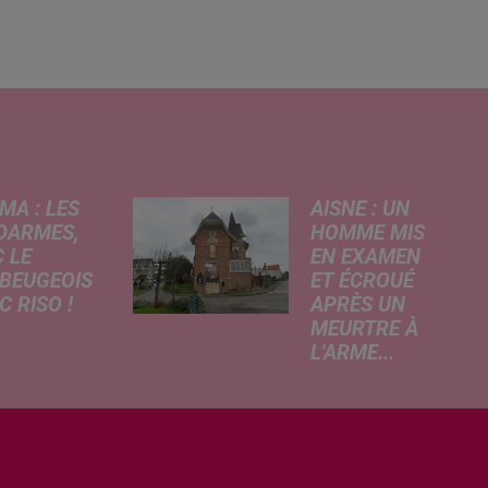
MA : LES
AISNE : UN
DARMES,
HOMME MIS
 LE
EN EXAMEN
BEUGEOIS
ET ÉCROUÉ
 RISO !
APRÈS UN
MEURTRE À
rcredi,
L'ARME...
ptation
Un drame s'est
atographique
produit au cours
 célèbre bande
de la semaine à
née Les
Vervins. À la
armes
suite du décès
que dans