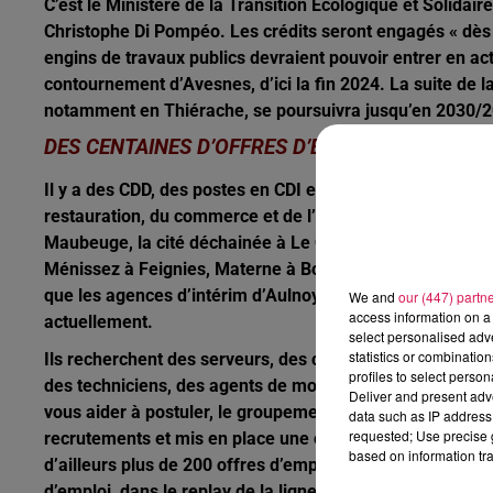
C’est le Ministère de la Transition Ecologique et Solida
Christophe Di Pompéo. Les crédits seront engagés « dès l
engins de travaux publics devraient pouvoir entrer en act
contournement d’Avesnes, d’ici la fin 2024. La suite de 
notamment en Thiérache, se poursuivra jusqu’en 2030/
DES CENTAINES D’OFFRES D’EMPLOI À POURV
Il y a des CDD, des postes en CDI et de l’intérim dans tou
restauration, du commerce et de l’industrie. Les enseigne
Maubeuge, la cité déchainée à Le Quesnoy, Les centres 
Ménissez à Feignies, Materne à Boué, David à Guise, une
que les agences d’intérim d’Aulnoye, de Maubeuge, d’Ave
We and
our (447) partn
access information on a 
actuellement.
select personalised ad
statistics or combinatio
Ils recherchent des serveurs, des cuisiniers, des vendeu
profiles to select person
des techniciens, des agents de montage, des peintres, d
Deliver and present adv
vous aider à postuler, le groupement « Réussir en Samb
data such as IP address 
requested; Use precise g
recrutements et mis en place une cellule de préparation
based on information tra
d’ailleurs plus de 200 offres d’emploi à pourvoir immédi
d’emploi, dans le replay de la ligne des auditeurs.