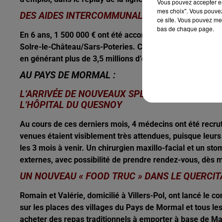
Vous pouvez accepter en 
mes choix". Vous pouvez
DES AIDES INTERCOMMUNALES EN FAVEUR DES
ce site. Vous pouvez met
bas de chaque page.
En 6 ans, 1 500 000 € ont été accordés aux artisans et
Solre-le-Château/Sars-Poteries. Ces subventions ont perm
en générant plus de 3,5 millions d’euros de travaux.
AU PAYS DE MORMAL :
L’ARRIVÉE DE NOUVEAUX SPÉCIALISTES POUR 
L’HÔPITAL DU QUESNOY
Au cours de ces derniers mois, 4 médecins ont été recru
venues étaient visiblement très attendues, puisque leurs
les 3 mois à venir. Un chirurgien maxillo-facial et un st
externes, avec possibilité de prendre rendez-vous, dès 
UN NOUVEAU « FOOD TRUC » DANS LE QUERCIT
Romain et Valérie, domicilié à Villers-Pol, ont lancé le c
sur les places des villages du Pays de Mormal et tous le
acheter des repas traditionnels à emporter à base de Maro