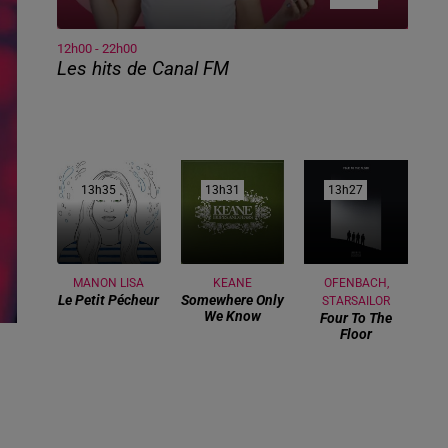
12h00 - 22h00
Les hits de Canal FM
13h35
13h35
13h31
13h31
13h27
13h27
MANON LISA
KEANE
OFENBACH,
Le Petit Pécheur
Somewhere Only
STARSAILOR
We Know
Four To The
Floor