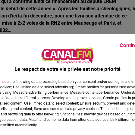
ire qui a confirmé lundi ce financement au député LREM
e début de cette année ». Après les fouilles archéologiques, l
ion d’ici la fin décembre, pour une livraison attendue de ce
la mise à 2x2 voies de la RN2 entre Maubeuge et Paris, et
2032…
OIR EN SAMBRE-AVESNOIS-THIÉRACHE
Contin
s les domaines, en particulier, dans les secteurs de la
s Babou, Intersport Hautmont, les friteries de Paris à
de loisirs de Maubeuge, Le pavé de sars à Sars-Poteries, MCA
Le respect de votre vie privée est notre priorité
 entreprise d’emballage à Hirson, Eurocave à Fourmies, ainsi
snes, de Fourmies, d’Hirson ou celles de Vervins recrutent
ers
do the following data processing based on your consent and/or our legitimate int
device; Use limited data to select advertising; Create profiles for personalised adver
vertising; Measure advertising performance; Measure content performance; Unders
ns of data from different sources; Develop and improve services; Create profiles to 
rs, des tourneurs, des animateurs, des employés de logistique,
alised content; Use limited data to select content; Ensure security, prevent and detect
es couvreurs, des soudeurs et bien d’autres profils encore… P
ertising and content; Save and communicate privacy choices. These technologies
re-Avesnois », qui accompagne les entreprises dans leurs
and browsing data to offer following functionalities: Identify devices based on infor
eolocation data; Match and combine data from other data sources; Link different de
 des candidats. Chaque semaine, cette structure propose
nsmitted automatically.
atement. Vous pouvez retrouver le détail de toutes ces offres