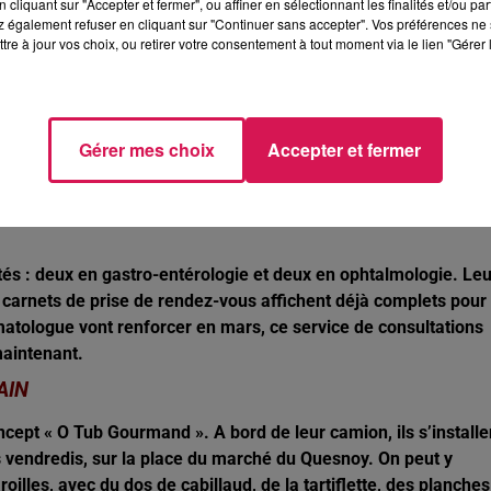
cliquant sur "Accepter et fermer", ou affiner en sélectionnant les finalités et/ou pa
 également refuser en cliquant sur "Continuer sans accepter". Vos préférences ne 
 ENTREPRISES DU CŒUR DE L’AVESNOIS
tre à jour vos choix, ou retirer votre consentement à tout moment via le lien "Gérer 
 commerçants des environs d’Avesnes, de Sains-du-Nord et de
is de préserver et de créer plusieurs dizaines d’emplois, tou
Gérer mes choix
Accepter et fermer
LE SERVICE DES CONSULTATIONS EXTERNES À
tés : deux en gastro-entérologie et deux en ophtalmologie. Le
 carnets de prise de rendez-vous affichent déjà complets pour
omatologue vont renforcer en mars, ce service de consultations
maintenant.
AIN
oncept « O Tub Gourmand ». A bord de leur camion, ils s’installe
s vendredis, sur la place du marché du Quesnoy. On peut y
illes, avec du dos de cabillaud, de la tartiflette, des planches