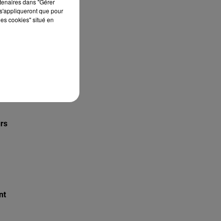
rtenaires dans "Gérer
s'appliqueront que pour
les cookies" situé en
t
urs
nt