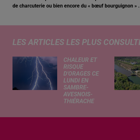
de charcuterie ou bien encore du « bœuf bourguignon » .
LES ARTICLES LES PLUS CONSULT
CHALEUR ET
RISQUE
D'ORAGES CE
LUNDI EN
SAMBRE-
AVESNOIS-
THIÉRACHE
Un temps
typiquement
estival et
changeant
concerne nos