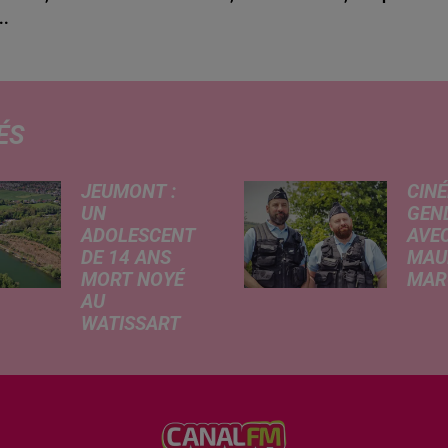
..
ÉS
JEUMONT :
CINÉ
UN
GEN
ADOLESCENT
AVEC
DE 14 ANS
MAU
MORT NOYÉ
MARC
AU
Ce me
WATISSART
l'ada
Selon des
ciném
informations
de la
rapportées ce
dessi
lundi par nos
Gend
confrères de La
débar