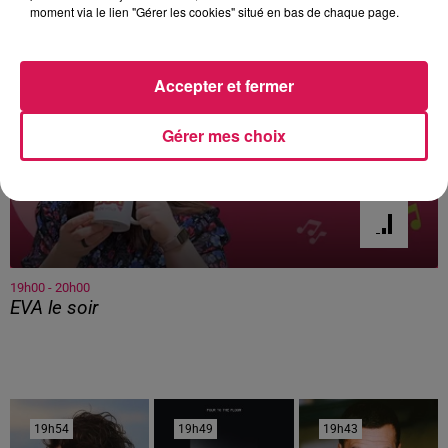
moment via le lien "Gérer les cookies" situé en bas de chaque page.
Accepter et fermer
Gérer mes choix
19h00 - 20h00
EVA le soir
19h54
19h54
19h49
19h49
19h43
19h43