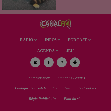
été recueilli par des habitants
de la région. Mais si l'intention
de lui porter secours part...
RADIO
INFOS
PODCAST
AGENDA
JEU
Contactez-nous
Mentions Legales
Politique de Confidentialité
Gestion des Cookies
Régie Publicitaire
Plan du site