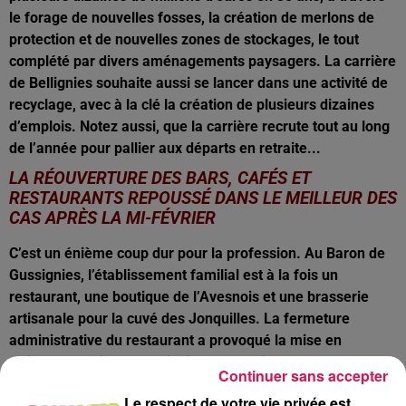
le forage de nouvelles fosses, la création de merlons de
protection et de nouvelles zones de stockages, le tout
complété par divers aménagements paysagers. La carrière
de Bellignies souhaite aussi se lancer dans une activité de
recyclage, avec à la clé la création de plusieurs dizaines
d’emplois. Notez aussi, que la carrière recrute tout au long
de l’année pour pallier aux départs en retraite...
LA RÉOUVERTURE DES BARS, CAFÉS ET
RESTAURANTS REPOUSSÉ DANS LE MEILLEUR DES
CAS APRÈS LA MI-FÉVRIER
C’est un énième coup dur pour la profession. Au Baron de
Gussignies, l’établissement familial est à la fois un
restaurant, une boutique de l’Avesnois et une brasserie
artisanale pour la cuvé des Jonquilles. La fermeture
administrative du restaurant a provoqué la mise en
chômage partiel d’une dizaine de salariés.
Continuer sans accepter
LA CONFIRMATION D’UNE ENVELOPPE DE 500 000
Le respect de votre vie privée est