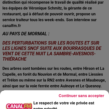
distinction qui récompense le travail de qualité réalisé par
les équipes de Véronique Schmitz, la gérante de ce
restaurant, qui à défaut de pouvoir ouvrir, propose un
service traiteur tous les week-ends. Son interview sur
canalfm.fr
AU PAYS DE MORMAL :
DES PERTURBATIONS SUR LES ROUTES ET SUR
LES LIGNES SNCF SUITE AUX BOURRASQUES DE
VENT DE CETTE NUIT LA SAMBRE-AVESNOIS-
THIÉRACHE
Des arbres sont tombées sur les routes, entre Hirson et La
Capelle, en forêt du Nouvion et de Mormal, entre Liessies
et Trélon ou même sur la RN2 entre Avesnes et Maubeuge,
ainsi que sur la voie ferrée entre Aulnoye et Le Quesnoy.
D’ailleurs, le trafic SNCF a carrément été interrompu ce
Continuer sans accepter
matin, vers 9h40, entre Hirson et Lille, dans les deux sens
Le respect de votre vie privée est
de circulation, suite à la collision entre un train et une
notre priorité