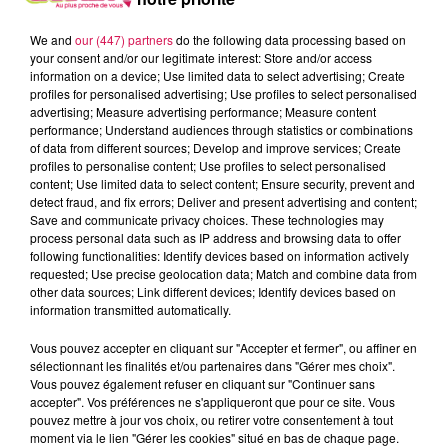
personne qui se trouvait sur la voie à proximité de la gare
de Templeuve. On ne sait pas encore s’il s’agissait d’un
We and
our (447) partners
do the following data processing based on
accident ou d’un suicide. Un retour à la normale est
your consent and/or our legitimate interest: Store and/or access
attendu dans les toutes prochaines minutes…
information on a device; Use limited data to select advertising; Create
profiles for personalised advertising; Use profiles to select personalised
LE RECRUTEMENT D’UN AGENT DE SURVEILLANCE
advertising; Measure advertising performance; Measure content
DE LA VOIE PUBLIQUE À LA LONGUEVILLE AU PAYS
performance; Understand audiences through statistics or combinations
of data from different sources; Develop and improve services; Create
DE MORMAL
profiles to personalise content; Use profiles to select personalised
content; Use limited data to select content; Ensure security, prevent and
C’est Quentin Latour, un jeune homme de 21 ans qui vient
detect fraud, and fix errors; Deliver and present advertising and content;
de prendre ses fonctions. Il sera chargé de sécuriser les
Save and communicate privacy choices. These technologies may
abords des écoles, tout en jouant le rôle de médiateur
process personal data such as IP address and browsing data to offer
following functionalities: Identify devices based on information actively
auprès des habitants et des commerçants. Cette
requested; Use precise geolocation data; Match and combine data from
embauche sera bientôt complétée par la pause de
other data sources; Link different devices; Identify devices based on
plusieurs caméras de vidéoprotection sur les bâtiments
information transmitted automatically.
communaux.
Vous pouvez accepter en cliquant sur "Accepter et fermer", ou affiner en
UNE MISE EN LUMIÈRE DES PORTES DES
sélectionnant les finalités et/ou partenaires dans "Gérer mes choix".
Vous pouvez également refuser en cliquant sur "Continuer sans
REMPARTS DU QUESNOY
accepter". Vos préférences ne s'appliqueront que pour ce site. Vous
pouvez mettre à jour vos choix, ou retirer votre consentement à tout
Ce projet s’inscrit dans le cadre du programme de
moment via le lien "Gérer les cookies" situé en bas de chaque page.