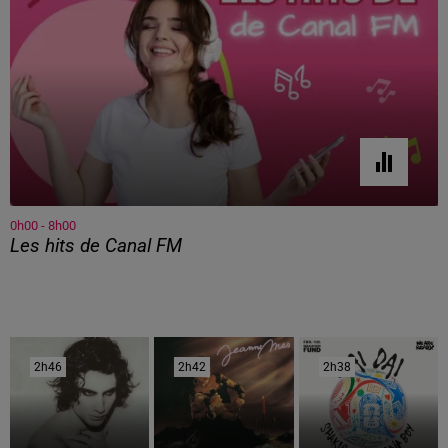
0h00 - 8h00
Les hits de Canal FM
2h46
2h46
2h42
2h42
2h38
2h38