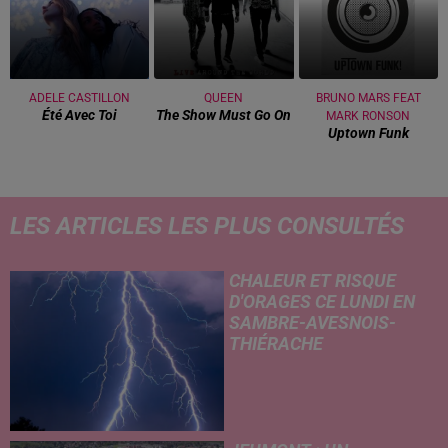
ADELE CASTILLON
QUEEN
BRUNO MARS FEAT
Été Avec Toi
The Show Must Go On
MARK RONSON
Uptown Funk
LES ARTICLES LES PLUS CONSULTÉS
CHALEUR ET RISQUE
D'ORAGES CE LUNDI EN
SAMBRE-AVESNOIS-
THIÉRACHE
Un temps typiquement estival
et changeant concerne nos
secteurs ce lundi 3 août. Entre
des températures élevées