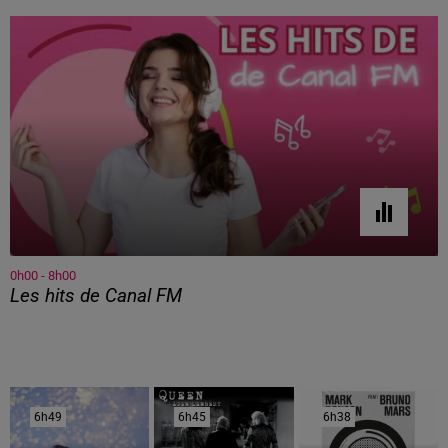
0h00 - 8h00
Les hits de Canal FM
6h49
6h49
6h45
6h45
6h38
6h38