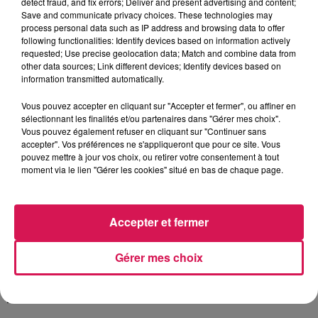
detect fraud, and fix errors; Deliver and present advertising and content;
ATTENTION AUX TRAVAUX À VILLEREAU
Save and communicate privacy choices. These technologies may
process personal data such as IP address and browsing data to offer
Depuis lundi, la circulation est interrompue en journée sur
following functionalities: Identify devices based on information actively
la route départementale 951 entre Orsinval et Berlaimont.
requested; Use precise geolocation data; Match and combine data from
other data sources; Link different devices; Identify devices based on
Des déviations ont été mises en place, via Le Quesnoy. Ces
information transmitted automatically.
perturbations sont occasionnées par des travaux
préparatoires liés à un projet de construction d’une
Vous pouvez accepter en cliquant sur "Accepter et fermer", ou affiner en
sélectionnant les finalités et/ou partenaires dans "Gérer mes choix".
nouvelle résidence de 44 logements.
Vous pouvez également refuser en cliquant sur "Continuer sans
UNE OPÉRATION « PORTES OUVERTES » CE WEEK-
accepter". Vos préférences ne s'appliqueront que pour ce site. Vous
pouvez mettre à jour vos choix, ou retirer votre consentement à tout
END AUX VERGERS TELLIER À LE QUESNOY
moment via le lien "Gérer les cookies" situé en bas de chaque page.
Au programme, en plus des cueillettes des pommes, il y
aura une découverte du métier de pomiculteur, des visites
Accepter et fermer
du verger, des dégustations de tartes aux pommes et la
fabrication du jus de pomme. Notez qu’une opération
similaire est organisée à la pommeraie du Courtil à
Gérer mes choix
Beugnies !
À L'ANTENNE