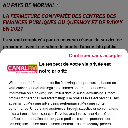
AU PAYS DE MORMAL :
LA FERMETURE CONFIRMÉE DES CENTRES DES
FINANCES PUBLIQUES DU QUESNOY ET DE BAVAY
EN 2021
Ils seront remplacés par un nouveau réseau de service de
proximité, avec la création de points d’accueil du public.
Quant à la trésorerie du Quesnoy, elle sera transformée en
Continuer sans accepter
un centre de gestion comptable.
Le respect de votre vie privée est
LA FIN DES ZONES BLANCHES EN SAMBRE-
notre priorité
AVESNOIS
We and
our (447) partners
do the following data processing based on
Sous l’impulsion de l’état, de nouvelles antennes-relais de
your consent and/or our legitimate interest: Store and/or access
information on a device; Use limited data to select advertising; Create
téléphonie mobile ont été ou vont être installées cette
profiles for personalised advertising; Use profiles to select personalised
année. Après Hestrud, SFR vient de s’implanter à
advertising; Measure advertising performance; Measure content
Beaudignies et d’autres mats seront bientôt implantés à
performance; Understand audiences through statistics or combinations
of data from different sources; Develop and improve services; Create
Floyon, à Gussignies, à Bettrechies, à St Waast-La-Vallée
profiles to personalise content; Use profiles to select personalised
ou bien encore à Eppe-Sauvage.
content; Use limited data to select content; Ensure security, prevent and