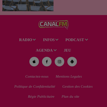
d’Agglomération Maubeuge -
Val de Sambre propose trois
soirées cinéma gratuites et
conviviales à...
RADIO
INFOS
PODCAST
AGENDA
JEU
Contactez-nous
Mentions Legales
Politique de Confidentialité
Gestion des Cookies
Régie Publicitaire
Plan du site