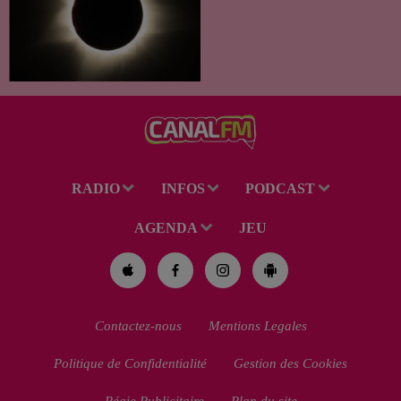
C’est un été céleste
exceptionnel qui s'annonce
dans notre région. Entre le
spectacle des étoiles filantes
des Perséides et l’éclipse de
Soleil du mercredi...
RADIO
INFOS
PODCAST
AGENDA
JEU
Contactez-nous
Mentions Legales
Politique de Confidentialité
Gestion des Cookies
Régie Publicitaire
Plan du site