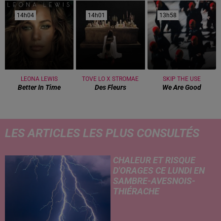
14h04
14h04
14h01
14h01
13h58
13h58
LEONA LEWIS
TOVE LO X STROMAE
SKIP THE USE
Better In Time
Des Fleurs
We Are Good
LES ARTICLES LES PLUS CONSULTÉS
CHALEUR ET RISQUE
D'ORAGES CE LUNDI EN
SAMBRE-AVESNOIS-
THIÉRACHE
Un temps typiquement estival
et changeant concerne nos