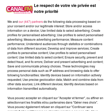
Le respect de votre vie privée est
demain
au centre socio-culturel de l’Epinette à
notre priorité
Maubeuge
et dimanche, à la salle des sports de
Flaumont-Waudrechies, avec en bonus un spectacle de
We and
our (447) partners
do the following data processing based on
Noël, du vin chaud et un espace restauration.
your consent and/or our legitimate interest: Store and/or access
information on a device; Use limited data to select advertising; Create
La croix rouge de Jeumont organise aussi son marché
profiles for personalised advertising; Use profiles to select personalised
de Noël, c’est demain de 10h à 16h et ça va se dérouler à
advertising; Measure advertising performance; Measure content
la Maison de la Solidarité, avec une vente de jouets,
performance; Understand audiences through statistics or combinations
of data from different sources; Develop and improve services; Create
d’objets de décorations, de vêtements et de quelques
profiles to personalise content; Use profiles to select personalised
gourmandises.
content; Use limited data to select content; Ensure security, prevent and
detect fraud, and fix errors; Deliver and present advertising and content;
Cousolre
: un m
arché de Noël à ne pas rater ce week-
Save and communicate privacy choices. These technologies may
end
process personal data such as IP address and browsing data to offer
following functionalities: Identify devices based on information actively
Au programme, il y aura
des balades en calèche
, un
requested; Use precise geolocation data; Match and combine data from
other data sources; Link different devices; Identify devices based on
atelier « contes de Noël » et un spectacle de cracheur de
information transmitted automatically.
feu ce samedi, un concert de la chorale Arc en ciel ce
dimanche à 15h, suivi par une prestation de l’orchestre
Vous pouvez accepter en cliquant sur "Accepter et fermer", ou affiner en
philharmonique.
sélectionnant les finalités et/ou partenaires dans "Gérer mes choix".
Vous pouvez également refuser en cliquant sur "Continuer sans
Par Paul Schuler / Avec T.P. / Photo : sur les rails