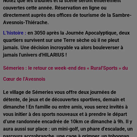
Notez que les tribunes et la scène seront entièrement
couvertes cette année. Réservation en ligne ou
directement auprès des offices de tourisme de la Sambre-
Avesnois-Thiérache.
L’histoire :
en 3050 après la Journée Apocalyptique, deux
quartiers survivent sur une Terre sèche où il ne pleut
jamais. Une décision incroyable va alors bouleverser à
jamais l'univers d'HILARIUS !
Sémeries : le retour ce week-end des « Rural'Sports » du
Cœur de l’Avesnois
Le village de Sémeries vous offre deux journées de
détente, de jeux et de découvertes sportives, demain et
dimanche ! En famille ou entre amis, vous serez invités à
vous initier à des sports nouveaux et à prendre le départ
d’une randonnée encadrée de 10km ce dimanche à 9h. Il y
aura aussi sur place : un mini-golf, un phare d'escalade, un
parcours accrobranche, une cage à grimper, un toboggan