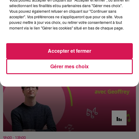
sélectionnant les finalités et/ou partenaires dans "Gérer mes choix".
tourisme-paysdemormal.fr ou en téléphonant au 03 27 20
Vous pouvez également refuser en cliquant sur "Continuer sans
54 70. Un tarif unique à 3 € par adulte a été fixé. C’est
accepter". Vos préférences ne s'appliqueront que pour ce site. Vous
même gratuit pour les moins de 12 ans...
pouvez mettre à jour vos choix, ou retirer votre consentement à tout
moment via le lien "Gérer les cookies" situé en bas de chaque page.
Par Paul Schuler / Photo : Les Avesnoiseries
À L'ANTENNE
Accepter et fermer
Gérer mes choix
9h00 - 13h00