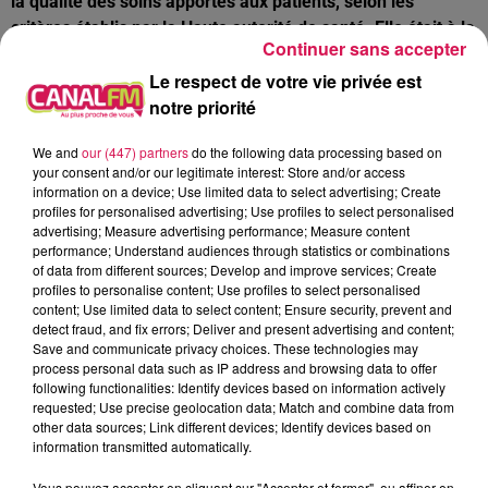
la qualité des soins apportés aux patients, selon les
critères établis par la Haute autorité de santé. Elle était à la
Continuer sans accepter
tête d’une structure de 750 salariés, qui ne manquent pas
Le respect de votre vie privée est
de projets, comme par exemple la rénovation thermique de
notre priorité
la clinique gériatrique. C’est Serge Gunst, le directeur du
centre hospitalier d’Avesnes, qui assurera l’intérim jusqu’à
We and
our (447) partners
do the following data processing based on
la nomination d’un nouveau directeur !
your consent and/or our legitimate interest: Store and/or access
information on a device; Use limited data to select advertising; Create
Deux nouvelles visites estivales les samedis 9 et 16 juillet
profiles for personalised advertising; Use profiles to select personalised
advertising; Measure advertising performance; Measure content
au Pays Mormal
performance; Understand audiences through statistics or combinations
of data from different sources; Develop and improve services; Create
profiles to personalise content; Use profiles to select personalised
Les Office de tourisme du Quesnoy, de Bavay et de
content; Use limited data to select content; Ensure security, prevent and
Maroilles vous donnent rendez-vous demain pour assister
detect fraud, and fix errors; Deliver and present advertising and content;
à des démonstrations de conception de bijoux en bois à
Save and communicate privacy choices. These technologies may
process personal data such as IP address and browsing data to offer
l’atelier « La Fabrique » de Preux-au-Bois. Une balade
following functionalities: Identify devices based on information actively
100% nature sur les chemins des écureuils vous sera
requested; Use precise geolocation data; Match and combine data from
également proposée le 16 juillet prochains (le lieu de
other data sources; Link different devices; Identify devices based on
information transmitted automatically.
départ de la balade reste secret).
Attention, le nombre de place est limité. Inscriptions sur
Vous pouvez accepter en cliquant sur "Accepter et fermer", ou affiner en