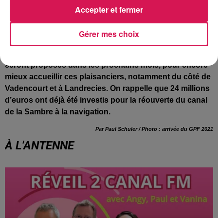
à la même époque. D’ailleurs, cette progression du
Accepter et fermer
tourisme fluvial se confirme aussi sur l’ensemble du
parcours, de Chauny jusqu’à Jeumont-Erquelinnes, soit
Gérer mes choix
un total de 35 écluses à passer.
De nouveaux aménagements et de nouveaux services
seront proposés dans les prochains mois, pour encore
mieux accueillir ces plaisanciers, notamment du côté de
Vadencourt et à Landrecies. On rappelle que 24 millions
d’euros ont déjà été investis pour la réouverte du canal
de la Sambre à la navigation.
Par Paul Schuler / Photo : arrivée du GPF 2021
À L'ANTENNE