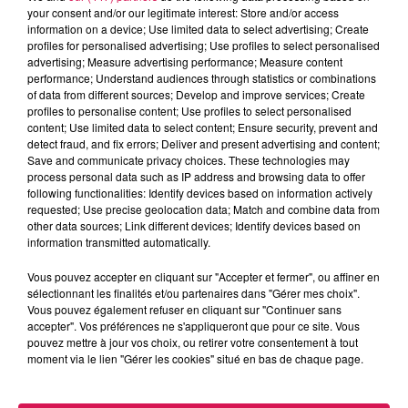
sécurité de 53 000 citoyens. Agé de 43 ans, le nouveau
your consent and/or our legitimate interest: Store and/or access
information on a device; Use limited data to select advertising; Create
commandant est originaire de Dax, dans les Landes. Il
profiles for personalised advertising; Use profiles to select personalised
était dernièrement à la tête de la brigade de gendarmerie
advertising; Measure advertising performance; Measure content
de La Bassée, près de Lille.
performance; Understand audiences through statistics or combinations
of data from different sources; Develop and improve services; Create
Parmi ses priorités : au-delà des moyens
profiles to personalise content; Use profiles to select personalised
supplémentaires qui seront alloués pour mieux lutter
content; Use limited data to select content; Ensure security, prevent and
detect fraud, and fix errors; Deliver and present advertising and content;
contre les cambriolages, c’est le fléau des violences
Save and communicate privacy choices. These technologies may
intrafamiliales qui sera traité dès la fin de cette année, à
process personal data such as IP address and browsing data to offer
travers la création du Griffe, un nouveau groupement de
following functionalities: Identify devices based on information actively
requested; Use precise geolocation data; Match and combine data from
répression des infractions contre les familles, les
other data sources; Link different devices; Identify devices based on
femmes et les enfants.
information transmitted automatically.
Etreux : une augmentation de nombre de plaisanciers
Vous pouvez accepter en cliquant sur "Accepter et fermer", ou affiner en
sélectionnant les finalités et/ou partenaires dans "Gérer mes choix".
cet été sur le canal de la Sambre à l’Oise
Vous pouvez également refuser en cliquant sur "Continuer sans
accepter". Vos préférences ne s'appliqueront que pour ce site. Vous
pouvez mettre à jour vos choix, ou retirer votre consentement à tout
D’après les Voies navigables de France, la halte
moment via le lien "Gérer les cookies" situé en bas de chaque page.
nautique d’Étreux, dans le canton de Guise, a déjà
accueilli cette année 217 bateaux, contre 151 l’an dernier