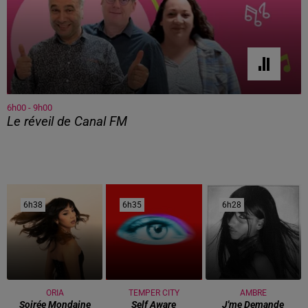
6h00 - 9h00
Le réveil de Canal FM
6h38
6h38
6h35
6h35
6h28
6h28
ORIA
TEMPER CITY
AMBRE
Soirée Mondaine
Self Aware
J'me Demande