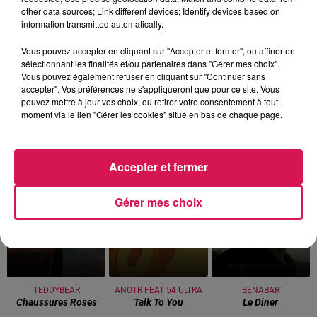
other data sources; Link different devices; Identify devices based on
information transmitted automatically.
Vous pouvez accepter en cliquant sur "Accepter et fermer", ou affiner en
sélectionnant les finalités et/ou partenaires dans "Gérer mes choix".
Vous pouvez également refuser en cliquant sur "Continuer sans
accepter". Vos préférences ne s'appliqueront que pour ce site. Vous
0h00 - 8h00
pouvez mettre à jour vos choix, ou retirer votre consentement à tout
Les hits de Canal FM
moment via le lien "Gérer les cookies" situé en bas de chaque page.
Accepter et fermer
Gérer mes choix
21h54
21h54
21h51
21h51
21h46
21h46
TEDDYBEAR
ANOTR FEAT 54 ULTRA
BENABAR
Chaussures Roses
Talk To You
Le Diner