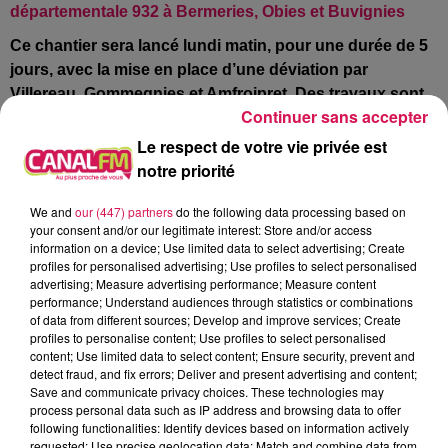
départementale 932 à Bermeries, Obies et Buvignies
Ce chantier sera lancé lundi matin, pour une durée de 5
jours, avec la mise en place d’une déviation par
Villereau, Gommegnies et Amfroipret. Des travaux sont
Continuer sans accepter
aussi annoncés aujourd’hui dans le centre de Bavay,
avec un chantier de renforcement de la chaussée, qui
Le respect de votre vie privée est
perturbera la circulation jusqu’à demain soir, dans les
notre priorité
rues de la Clouterie, des Remparts, de la Gare et
We and
our (447) partners
do the following data processing based on
jusqu’au carrefour de la porte de Paris !
your consent and/or our legitimate interest: Store and/or access
information on a device; Use limited data to select advertising; Create
Par Paul Schuler / Avec D.H. / Photo : mairie d'Avesnelles
profiles for personalised advertising; Use profiles to select personalised
À L'ANTENNE
advertising; Measure advertising performance; Measure content
performance; Understand audiences through statistics or combinations
of data from different sources; Develop and improve services; Create
profiles to personalise content; Use profiles to select personalised
content; Use limited data to select content; Ensure security, prevent and
detect fraud, and fix errors; Deliver and present advertising and content;
Save and communicate privacy choices. These technologies may
process personal data such as IP address and browsing data to offer
following functionalities: Identify devices based on information actively
requested; Use precise geolocation data; Match and combine data from