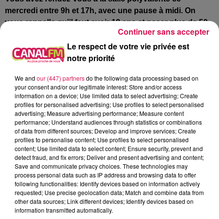
mercredi entre 9h et 17h, avec une pause à midi
. On
vous rappelle qu’il faut avoir 18 ans et peser plus de 50
Continuer sans accepter
kilos, avec ou sans rendez-vous !
Le respect de votre vie privée est
Recquignies : une nouvelle saison culturelle
notre priorité
prometteuse
We and
our (447) partners
do the following data processing based on
On nous annonce le retour de la Nuit de l’hypnose, le 25
your consent and/or our legitimate interest: Store and/or access
février avec l’hypnotiseur Phil Joke et en 1ère partie le
information on a device; Use limited data to select advertising; Create
magicien de Bachant Hugo Boulogne. Ensuite, il y aura
profiles for personalised advertising; Use profiles to select personalised
advertising; Measure advertising performance; Measure content
le week-end de l’humour les 11 et 12 mars, avec
performance; Understand audiences through statistics or combinations
l’imitateur nordiste Jérémy Cirot et la prestation de
of data from different sources; Develop and improve services; Create
Zidani, alias la mamie Georgette. Un hommage sera
profiles to personalise content; Use profiles to select personalised
content; Use limited data to select content; Ensure security, prevent and
rendu à Renaud avec le concert d’Olivier François le 25
detect fraud, and fix errors; Deliver and present advertising and content;
mars et puis la nuit des sosies reviendra à la salle des
Save and communicate privacy choices. These technologies may
fêtes de Recquignies, le 23 juin, avec pour cette année,
process personal data such as IP address and browsing data to offer
following functionalities: Identify devices based on information actively
les prestations attendues des véritables sosies
requested; Use precise geolocation data; Match and combine data from
physiques et vocaux de Jennifer, Nolwenn Leroy, Gilbert
other data sources; Link different devices; Identify devices based on
Montagné et de Mike Brant ! Les réservations sont
information transmitted automatically.