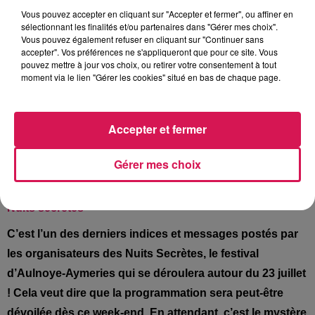
ouvertes auprès de la médiathèque de Recquignies au
Vous pouvez accepter en cliquant sur "Accepter et fermer", ou affiner en
03 27 39 63 88 ou par mail à
mediatheque@mairie-
sélectionnant les finalités et/ou partenaires dans "Gérer mes choix".
recquignies.fr
Vous pouvez également refuser en cliquant sur "Continuer sans
accepter". Vos préférences ne s'appliqueront que pour ce site. Vous
Maubeuge :
un changement de date pour le spectacle
pouvez mettre à jour vos choix, ou retirer votre consentement à tout
Malbodièse
moment via le lien "Gérer les cookies" situé en bas de chaque page.
Initialement prévu le 25 janvier, ce spectacle se tiendra
finalement ce mercredi 1er février à 19h30 à l'auditorium
Accepter et fermer
du conservatoire de Maubeuge. C’est gratuit et ouvert à
tous, sur simple réservation, le nombre de places étant
Gérer mes choix
limité !
Aulnoye-Aymeries : un « J-… pas longtemps » pour les
Nuits secrètes
C’est l’un des derniers indices et messages postés par
les organisateurs des Nuits Secrètes, le festival
d’Aulnoye-Aymeries qui se déroulera autour du 23 juillet
! Cela veut dire que la programmation sera peut-être
dévoilée dès ce week-end. En attendant, c’est le mystère