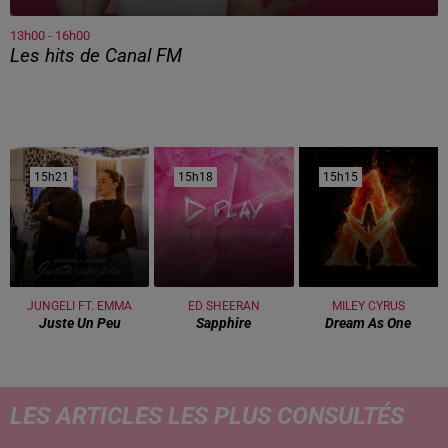
13h00 - 16h00
Les hits de Canal FM
15h21
15h21
15h18
15h18
15h15
15h15
JUNGELI FT. EMMA
ED SHEERAN
MILEY CYRUS
Juste Un Peu
Sapphire
Dream As One
LES ARTICLES LES PLUS CONSULTÉS