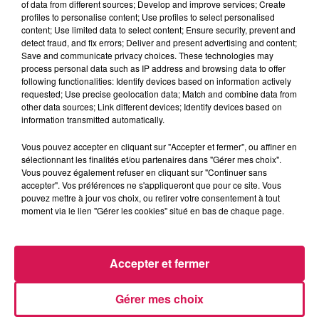
of data from different sources; Develop and improve services; Create
factures de gaz et une augmentation de 92 000 € pour
profiles to personalise content; Use profiles to select personalised
celle de l’électricité. Pour y faire face, la municipalité a
content; Use limited data to select content; Ensure security, prevent and
detect fraud, and fix errors; Deliver and present advertising and content;
décidé de réduire certains investissements et de ne pas
Save and communicate privacy choices. These technologies may
répercuter cette hausse sur les contribuables, en
process personal data such as IP address and browsing data to offer
stabilisant les taux des taxes communales et en
following functionalities: Identify devices based on information actively
requested; Use precise geolocation data; Match and combine data from
maintenant au même niveau que l’an dernier les
tarifs
other data sources; Link different devices; Identify devices based on
pour la restauration scolaire, les accueils périscolaires
information transmitted automatically.
ou l’école de musique.
Vous pouvez accepter en cliquant sur "Accepter et fermer", ou affiner en
Par contre, les températures des radiateurs ne
sélectionnant les finalités et/ou partenaires dans "Gérer mes choix".
dépasseront plus désormais les 19ºC dans les
Vous pouvez également refuser en cliquant sur "Continuer sans
accepter". Vos préférences ne s'appliqueront que pour ce site. Vous
bâtiments publics et seront même ramenée à 14ºC dans
pouvez mettre à jour vos choix, ou retirer votre consentement à tout
les salles de sport.
La ville d’Hirson
envisage aussi de
moment via le lien "Gérer les cookies" situé en bas de chaque page.
fermer l’accès au bassin extérieur du centre aquatique
« l’Ile Verte », durant la période hivernale. P
our des
raisons de sécurité, la ville ne sera pas plongée dans le
Accepter et fermer
noir après 22 ou 23h, mais il a été décidé d’accélérer la
modernisation du réseau d’éclairage, par des LED et par
Gérer mes choix
la modulation de la luminosité.