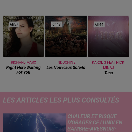
6h57
6h57
6h48
6h48
6h44
6h44
RICHARD MARX
INDOCHINE
KAROL G FEAT NICKI
Right Here Waiting
Les Nouveaux Soleils
MINAJ
For You
Tusa
LES ARTICLES LES PLUS CONSULTÉS
CHALEUR ET RISQUE
D'ORAGES CE LUNDI EN
SAMBRE-AVESNOIS-