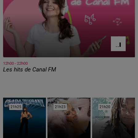
12h00 - 22h00
Les hits de Canal FM
21h25
21h25
21h23
21h23
21h20
21h20