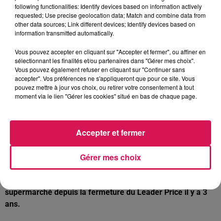
disposition aux départs des villes du Nouvion, de Guise,
following functionalities: Identify devices based on information actively
Sains-Richaumont, Hirson et La Capelle. Pour en
requested; Use precise geolocation data; Match and combine data from
other data sources; Link different devices; Identify devices based on
bénéficier, il suffit de contacter la Mission locale avant
information transmitted automatically.
mercredi 17h.
Vous pouvez accepter en cliquant sur "Accepter et fermer", ou affiner en
Hirson : c’est le 8 juin qu’ouvrira la nouvelle supérette
sélectionnant les finalités et/ou partenaires dans "Gérer mes choix".
Vous pouvez également refuser en cliquant sur "Continuer sans
Carrefour City
accepter". Vos préférences ne s'appliqueront que pour ce site. Vous
pouvez mettre à jour vos choix, ou retirer votre consentement à tout
moment via le lien "Gérer les cookies" situé en bas de chaque page.
Elle est cours d’implantation dans une cellule vacante de la
galerie Charlemagne. Ce magasin de proximité proposera,
sur - de 300m2 de surface, l’essentiel en produits
Accepter et fermer
alimentaires et d’hygiène. Cela représente un
investissement de 500 000 €, avec à la clé la création de 7
Gérer mes choix
emplois. L’arrivée de Carrefour City à Hirson, c’est surtout
une bonne nouvelle pour les habitants du centre-ville, qui
n’ont pas de moyen de locomotion et qui étaient privés de
supermarché depuis la fermeture du Leader Price il y a 3
ans.