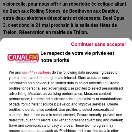
violoncelle, pour nous offrir un répertoire éclectique allant
de Bach aux Rolling Stones, de Beethoven aux Beatles,
entre deux sketches désopilants et décapants. Duel Opus
3, c’est donc le 21 mai prochain à la salle des fêtes de
Trélon. Réservation en mairie de Trélon.
Continuer sans accepter
En Thiérache :
Le respect de votre vie privée est
notre priorité
Vervins : le retour du forum de l’emploi et de l’alternance
ce jeudi 12 mai à la salle polyvalente
We and
our (447) partners
do the following data processing based on
your consent and/or our legitimate interest: Store and/or access
information on a device; Use limited data to select advertising; Create
Après 2 années blanches pour cause de pandémie, la
profiles for personalised advertising; Use profiles to select personalised
Mission locale relance ce jeudi son traditionnel forum de
advertising; Measure advertising performance; Measure content
l’emploi. Plus de 100 postes seront à pourvoir et autant
performance; Understand audiences through statistics or combinations
of data from different sources; Develop and improve services; Create
d’offres de formations ou de contrats en alternances. À ce
profiles to personalise content; Use profiles to select personalised
jour, plus de 1 500 jeunes sont suivis par la Mission locale
content; Use limited data to select content; Ensure security, prevent and
en Thiérache et si certains n’ont pas de moyens de
detect fraud, and fix errors; Deliver and present advertising and content;
Save and communicate privacy choices. These technologies may
locomotion, notez qu’une navette gratuite sera mise à leur
process personal data such as IP address and browsing data to offer