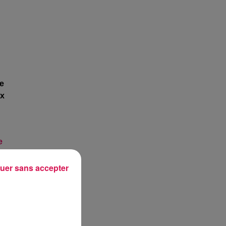
ge
ux
le
uer sans accepter
 à