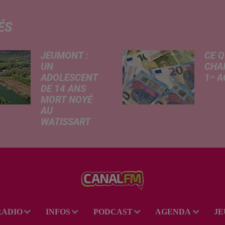
ÉS
JEUMONT :
CE Q
UN
CHA
ADOLESCENT
1ᵉʳ 
DE 14 ANS
Livret
MORT NOYÉ
revalo
AU
hauss
WATISSART
factu
Selon des
d'élec
informations
de fre
rapportées ce
déma
lundi par nos
télép
confrères de La
verse
Voix du Nord, un
l'allo
adolescent a
rentré
RADIO
INFOS
PODCAST
AGENDA
JE
perdu la vie dans