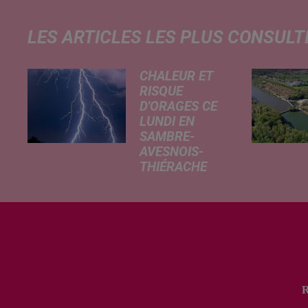
LES ARTICLES LES PLUS CONSULT
CHALEUR ET
RISQUE
D'ORAGES CE
LUNDI EN
SAMBRE-
AVESNOIS-
THIÉRACHE
Un temps
typiquement
estival et
changeant
concerne nos
secteurs ce lundi
3 août. Entre des
températures