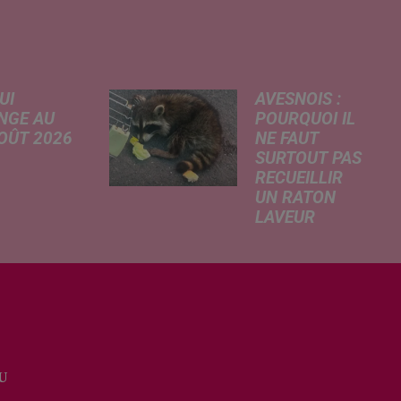
UI
AVESNOIS :
NGE AU
POURQUOI IL
AOÛT 2026
NE FAUT
SURTOUT PAS
 A
RECUEILLIR
risé, légère
UN RATON
e de la
LAVEUR
re
Trouvé
tricité, coup
déshydraté au
in sur le
bord d’un
rchage
chemin, un jeune
honique et
raton laveur a été
ment de
recueilli par des
cation de
habitants de la
e scolaire...
U
région. Mais si