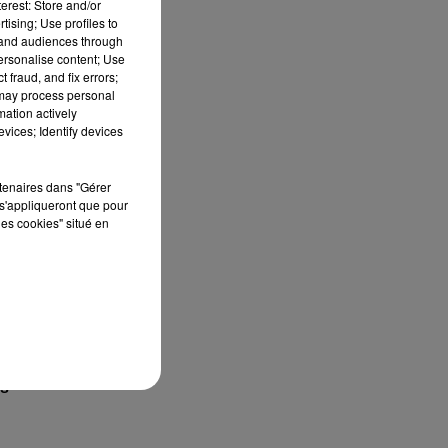
erest: Store and/or
tising; Use profiles to
tand audiences through
personalise content; Use
 fraud, and fix errors;
 may process personal
mation actively
en
vices; Identify devices
rtenaires dans "Gérer
s'appliqueront que pour
les cookies" situé en
e
es