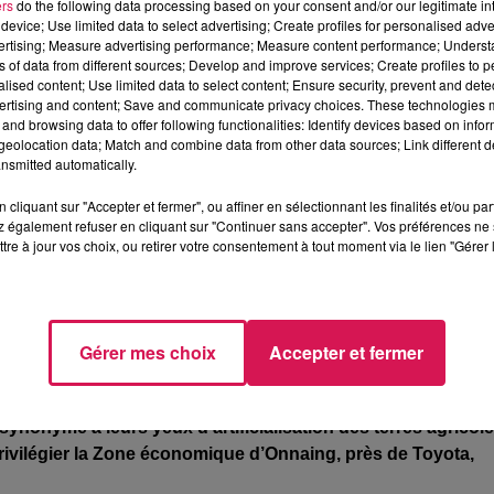
ers
do the following data processing based on your consent and/or our legitimate int
 pour intégrer la classe de musique à horaires aménagés «
device; Use limited data to select advertising; Create profiles for personalised adver
vertising; Measure advertising performance; Measure content performance; Unders
ns of data from different sources; Develop and improve services; Create profiles to 
alised content; Use limited data to select content; Ensure security, prevent and detect
oser la candidature de votre enfant. Notez qu’une réunion
ertising and content; Save and communicate privacy choices. These technologies
and browsing data to offer following functionalities: Identify devices based on infor
 de la 3CA, rue Cambrésienne à Avesnes-sur-Helpe et pour 
eolocation data; Match and combine data from other data sources; Link different de
 chef de chœur Thibaut Waxin au 06 86 22 85 47 !
nsmitted automatically.
cliquant sur "Accepter et fermer", ou affiner en sélectionnant les finalités et/ou pa
 également refuser en cliquant sur "Continuer sans accepter". Vos préférences ne 
tre à jour vos choix, ou retirer votre consentement à tout moment via le lien "Gérer 
lteurs de l’Avesnois
» opposés au projet d’usine pour
 concernant un éventuel projet d’implantation
d’une méga
Gérer mes choix
Accepter et fermer
e de la voie rapide Maubeuge / Valenciennes, qui pourrait à
ent en colère les « Jeunes Agriculteurs », qui ont installé c
ynonyme à leurs yeux d’artificialisation des terres agricol
privilégier la Zone économique d’Onnaing, près de Toyota,