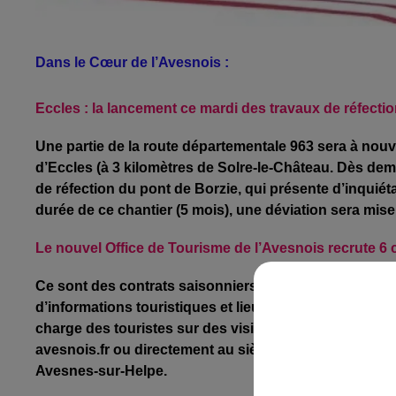
Dans le Cœur de l’Avesnois :
Eccles : la lancement ce mardi des travaux de
réfecti
Une partie de la route départementale 963 sera à nouveau
d’Eccles (à 3 kilomètres de Solre-le-Château. Dès dem
de réfection du pont de Borzie, qui présente d’inquiét
durée de ce chantier (5 mois), une déviation sera mi
Le nouvel Office de Tourisme de l’Avesnois recrute 6 c
Ce sont des contrats saisonniers de 2 mois, destinés 
d’informations touristiques et lieux d’accueil décentr
charge des touristes sur des visites guidées. Les can
avesnois.fr ou directement au siège du nouvel Office 
Avesnes-sur-Helpe.