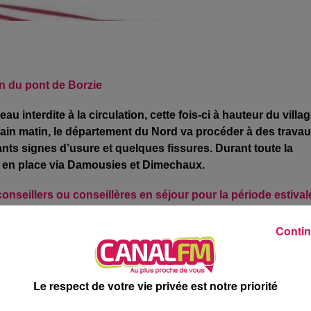
on du pont de Borzie
 interdite à la circulation, cette fois-ci à hauteur du villa
ain matin
, le département du Nord va procéder à des trava
ants signes d’usure et quelques fissures. Durant toute la
se en place via Damousies et Dimechaux.
onseillers ou conseillères en séjour pour la période estiva
à assurer l’accueil
des touristes dans les bureaux
Contin
alisés, mais aussi pour renforcer éventuellement la prise en
didatures sont à adresser par mail, ecuisset@coeur-
de Tourisme de l’Avesnois, au n° 43 de la rue Cambrésienne
Le respect de votre vie privée est notre priorité