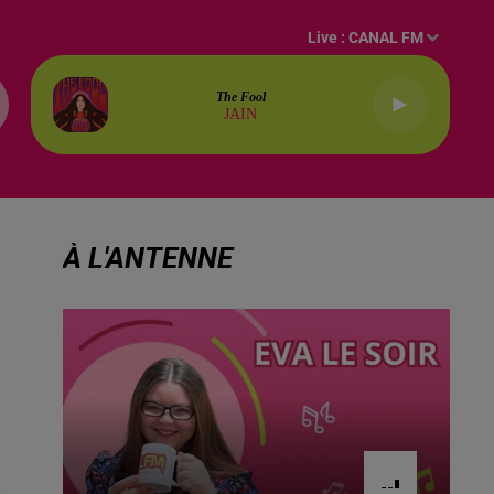
Live :
CANAL FM
The Fool
JAIN
À L'ANTENNE