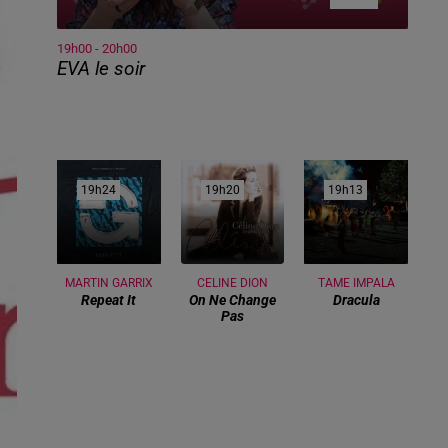
19h00 - 20h00
EVA le soir
19h24
19h24
19h20
19h20
19h13
19h13
MARTIN GARRIX
CELINE DION
TAME IMPALA
Repeat It
On Ne Change
Dracula
Pas