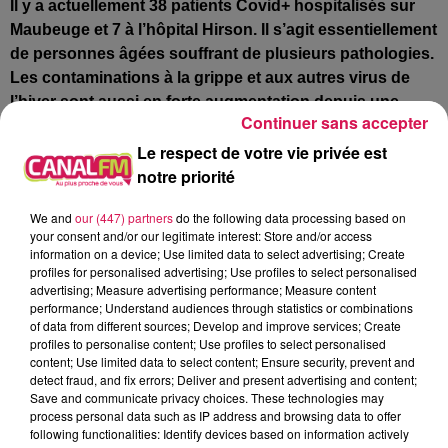
Il y a actuellement 38 patients Covid+ hospitalisés sur
Maubeuge et 7 à l’hôpital Hirson. Il s’agit essentiellement
de personnes âgées souffrant de plusieurs pathologies.
Les contaminations à la grippe et aux autres virus de
l’hiver sont aussi en forte augmentation depuis une
Continuer sans accepter
semaine, provoquant une saturation non justifiée au
Le respect de votre vie privée est
niveau des urgences. Une visite préalable chez votre
notre priorité
médecin traitant est amplement suffisante dans 99 %
des cas et si le patient n’a pas de médecin traitant, on
We and
our (447) partners
do the following data processing based on
rappelle qu’il existe aussi à Hirson, à Vervins, au
your consent and/or our legitimate interest: Store and/or access
Nouvion-en-Thiérache, à Guise, à l’hôpital d’Avesnes ou
information on a device; Use limited data to select advertising; Create
bien encore sur Maubeuge, des maisons médicales de
profiles for personalised advertising; Use profiles to select personalised
advertising; Measure advertising performance; Measure content
garde ou des consultations en médecine générale
performance; Understand audiences through statistics or combinations
ouvertes à tous, parfois jusqu’à 22h ou minuit et sans
of data from different sources; Develop and improve services; Create
rendez-vous !
profiles to personalise content; Use profiles to select personalised
content; Use limited data to select content; Ensure security, prevent and
Hirson : le décès brutal de Françoise Haussy, ancienne
detect fraud, and fix errors; Deliver and present advertising and content;
Save and communicate privacy choices. These technologies may
professeur de lettres et militante des droits de l’enfant
process personal data such as IP address and browsing data to offer
following functionalities: Identify devices based on information actively
Chevallier dans l’Ordre national du Mérite pour ses