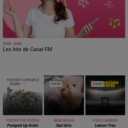
0h00 - 6h00
Les hits de Canal FM
21h56
21h56
21h53
21h53
21h45
21h45
FOSTER THE PEOPLE
BEBE REXHA
FOOL'S GARDEN
Pumped Up Kicks
Sad Girls
Lemon Tree