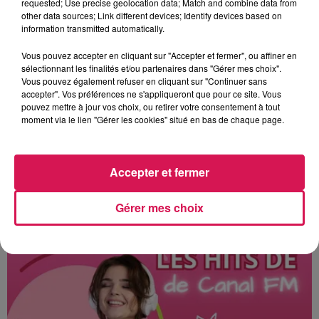
requested; Use precise geolocation data; Match and combine data from
engagements en faveur des plus défavorisés, Françoise
other data sources; Link different devices; Identify devices based on
Haussy s’était engagée dès 1980, dans la défense des
information transmitted automatically.
droits de l'enfant lors d'une mission d'études à
Vous pouvez accepter en cliquant sur "Accepter et fermer", ou affiner en
Brazzaville. Elle avait ensuite créé en 1990 à Hirson, le
sélectionnant les finalités et/ou partenaires dans "Gérer mes choix".
premier club français «
UNICEF jeunes
», avant de
Vous pouvez également refuser en cliquant sur "Continuer sans
devenir Présidente du comité UNICEF de l'Aisne et
accepter". Vos préférences ne s'appliqueront que pour ce site. Vous
pouvez mettre à jour vos choix, ou retirer votre consentement à tout
Administratrice nationale de l’UNICEF en France.
moment via le lien "Gérer les cookies" situé en bas de chaque page.
Françoise Haussy avait 82 ans. Elle est décédée hier
midi,
après un malaise cardiaque survenu à son
domicile.
Accepter et fermer
Par Paul Schuler
Gérer mes choix
À L'ANTENNE