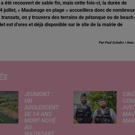
 été recouvert de sable fin, mais cette fois-ci, la durée de
24 juillet, « Maubeuge en plage » accueillera donc de nombreux
 transats, on y trouvera des terrains de pétanque ou de beach
 est d’ores et déjà disponible sur le site de la mairie de
Par Paul Schuler / Avec 
ÉS
JEUMONT :
CINÉ
UN
GEN
ADOLESCENT
AVEC
DE 14 ANS
MAU
MORT NOYÉ
MARC
AU
Ce me
WATISSART
l'ada