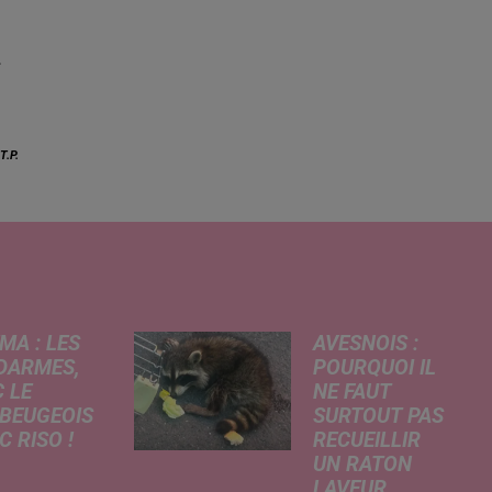
-
T.P.
MA : LES
AVESNOIS :
DARMES,
POURQUOI IL
 LE
NE FAUT
BEUGEOIS
SURTOUT PAS
 RISO !
RECUEILLIR
UN RATON
rcredi,
LAVEUR
ptation