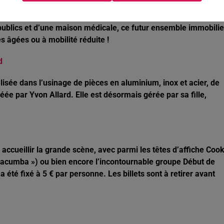
nnoncé cette semaine sur les réseaux sociaux. Une étude sera
béguinage et en résidence locative. Idéalement situé en plein
publics et d’une maison médicale, ce futur ensemble immobilie
s âgées ou à mobilité réduite !
d
alisée dans l’usinage de pièces en aluminium, inox et acier, de
ée par Yvon Allard. Elle est désormais gérée par sa fille,
r accueillir la grande scène, avec parmi les têtes d’affiche Coo
Macumba ») ou bien encore l’incontournable groupe Début de
 a été fixé à 5 € par personne. Les billets sont à retirer avant