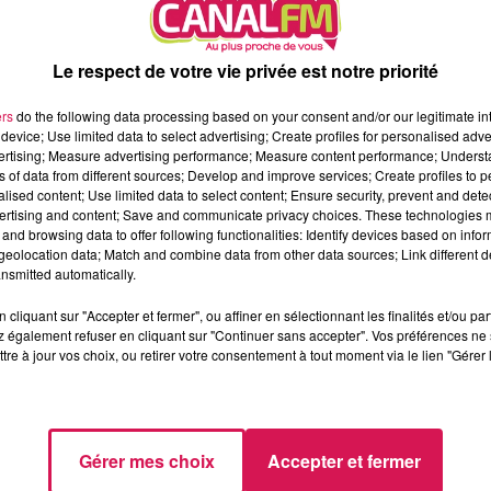
nouveau 1er adjoint : Arnaud Beauquel.
Le respect de votre vie privée est notre priorité
ine historique, tel est l’objectif de la municipalité dirigée par
ers
do the following data processing based on your consent and/or our legitimate int
 être entièrement rénové l’an prochain, à l’extérieur, comme à
device; Use limited data to select advertising; Create profiles for personalised adver
et des travaux de mise en accessibilité pour les personnes à
vertising; Measure advertising performance; Measure content performance; Unders
ns of data from different sources; Develop and improve services; Create profiles to 
e Roland, il a été stoppé et abandonné. Cette salle sera
alised content; Use limited data to select content; Ensure security, prevent and detect
é…
ertising and content; Save and communicate privacy choices. These technologies
and browsing data to offer following functionalities: Identify devices based on infor
gglomération Maubeuge Val de Sambre
eolocation data; Match and combine data from other data sources; Link different de
nsmitted automatically.
euge, pour choisir entre deux candidats déclarés : Bernard
cliquant sur "Accepter et fermer", ou affiner en sélectionnant les finalités et/ou pa
, le maire de Maubeuge, à moins qu’ils arrivent à s’entendre
 également refuser en cliquant sur "Continuer sans accepter". Vos préférences ne 
Le président démissionnaire, Benjamin Saint-Huile, souhaite
tre à jour vos choix, ou retirer votre consentement à tout moment via le lien "Gérer 
a engagé depuis 2014 et continué ainsi à défendre les intérêts 
ite
Gérer mes choix
Accepter et fermer