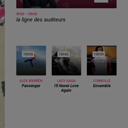
9h00 - 13h00
la ligne des auditeurs
10h50
10h50
10h42
10h42
10h39
10h39
ALEX WARREN
LADY GAGA
CORNEILLE
Passenger
I'll Never Love
Ensemble
Again