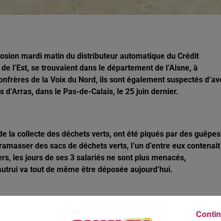
losion mardi matin du distributeur automatique du Crédit
 de l’Est, se trouvaient dans le département de l’Aisne, à
confrères de la Voix du Nord, ils sont également suspectés d’av
 d’Arras, dans le Pas-de-Calais, le 25 juin dernier.
e la collecte des déchets verts, ont été piqués par des guêpes
de ramasser des sacs de déchets verts, l’un d’entre eux contenait
rs, les jours de ses 3 salariés ne sont plus menacés,
autrui va tout de même être déposée aujourd’hui.
aire de Jeumont à une large majorité. Il souhaite « garder le cap
Contin