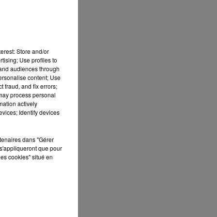
erest: Store and/or
tising; Use profiles to
tand audiences through
personalise content; Use
 fraud, and fix errors;
 may process personal
mation actively
vices; Identify devices
rtenaires dans "Gérer
s'appliqueront que pour
les cookies" situé en
du