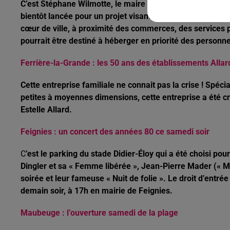
C’est Stéphane Wilmotte, le maire d’Hautmont, qui l’a a
bientôt lancée pour un projet visant à la transformer en 
cœur de ville, à proximité des commerces, des services 
pourrait être destiné à héberger en priorité des personne
Ferrière-la-Grande : les 50 ans des établissements Allar
Cette entreprise familiale ne connait pas la crise ! Spéci
petites à moyennes dimensions, cette entreprise a été cré
Estelle Allard.
Feignies : un concert des années 80 ce samedi soir
C
’est le parking du stade Didier-Éloy qui a été choisi pou
Dingler et sa « Femme libérée », Jean-Pierre Mader (« 
soirée et leur fameuse « Nuit de folie ». Le droit d’entrée
demain soir, à 17h en mairie de Feignies.
Maubeuge : l’ouverture samedi de la plage