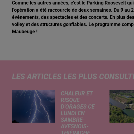
Comme les autres années, c’est le Parking Roosevelt qui a
l’opération a été raccourcie de deux semaines. Du 9 au 
événements, des spectacles et des concerts. En plus des
volley et des structures gonflables. Le programme complet
Maubeuge !
LES ARTICLES LES PLUS CONSULT
CHALEUR ET
RISQUE
D'ORAGES CE
LUNDI EN
SAMBRE-
AVESNOIS-
THIÉRACHE