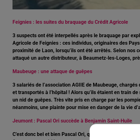
Feignies : les suites du braquage du Crédit Agricole
3 suspects ont été interpellés après le braquage par exp
Agricole de Feignies : ces individus, originaires des Pays
proximité de Laon, lorsqu’ils ont été arrêtés. Selon nos 
attaqué un autre distributeur, à Beaumetz-les-Loges, près
Maubeuge : une attaque de guêpes
3 salariés de l’association AGIIE de Maubeuge, chargés d
et transportés à l’hôpital ! Alors qu’ils étaient en train 
un nid de guêpes. Très vite pris en charge par les pompie
néanmoins, une plainte pour mise en danger de la vie d’
Jeumont : Pascal Ori succède à Benjamin Saint-Huile
C’est donc bel et bien Pascal Ori, qui été élu hier soir m