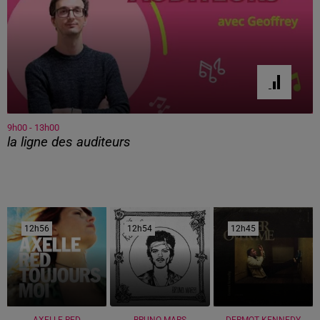
9h00 - 13h00
la ligne des auditeurs
12h56
12h56
12h54
12h54
12h45
12h45