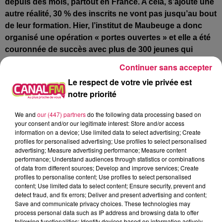
depuis des mois, partout en France. A cela, s’ajoute une
autre réalité, 30 % des inscrits ne vont pas jusqu’au bout
de leur formation. Hier, l’institut de Maubeuge a donc
organisé une opération « portes ouvertes » et elle a été
couronnée de succès avec plus de 300 jeunes qui
avaient fait le déplacement.
Continuer sans accepter
Le respect de votre vie privée est
Eclaibes : stop aux vitesses excessives
notre priorité
Le maire de ce village, Jacques Lamquet,
a annoncé
We and
our (447) partners
do the following data processing based on
plusieurs aménagements pour inciter les automobilistes
your consent and/or our legitimate interest: Store and/or access
à lever le pied. Cela passera par la création de chicanes,
information on a device; Use limited data to select advertising; Create
de dos d’ânes et autre casse-vitesse, dans le haut du
profiles for personalised advertising; Use profiles to select personalised
advertising; Measure advertising performance; Measure content
chemin Margot pour un montant de 17 000 €, avec en
performance; Understand audiences through statistics or combinations
bonus l’instauration d’une zone limitée à 30 km/
h et à
of data from different sources; Develop and improve services; Create
l’étude l’installation de feux tricolores intelligents.
profiles to personalise content; Use profiles to select personalised
content; Use limited data to select content; Ensure security, prevent and
detect fraud, and fix errors; Deliver and present advertising and content;
Aulnoye-Aymeries : c’est ce samedi qu’aura lieu le
Save and communicate privacy choices. These technologies may
process personal data such as IP address and browsing data to offer
prochain « Apéro-rock », à la médiathèque Pierre Briatte
following functionalities: Identify devices based on information actively