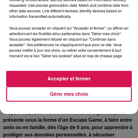
requested; Use precise geolocation data; Match and combine data from
Rendez-vous dès 11h pour assister à la prestation du
other data sources; Link different devices; Identify devices based on
groupe Manopolo et leur « alternative Jazz », suivi par
information transmitted automatically.
un set de DJ RAOUT, avec des stands de disques,
Vous pouvez accepter en cliquant sur "Accepter et fermer", ou affiner en
buvette et restauration sur place. L’Apéro-rock
sélectionnant les finalités et/ou partenaires dans "Gérer mes choix".
d’Aulnoye, c’est donc ce samedi à 11h, accès libre et
Vous pouvez également refuser en cliquant sur "Continuer sans
accepter". Vos préférences ne s'appliqueront que pour ce site. Vous
gratuit !
pouvez mettre à jour vos choix, ou retirer votre consentement à tout
moment via le lien "Gérer les cookies" situé en bas de chaque page.
Maubeuge : un évènement « Cyber Habitant » ce samedi
à la médiathèque
Accepter et fermer
Dans le cadre de la journée mondiale de la protection
des données, les centres sociaux connectés du val e
Gérer mes choix
Sambre organisent ce samedi à la médiathèque du
Docteur Paul-Jean à Maubeuge, une opération baptisée
« Cyber Habitant ». C’est un événement gratuit qui se
présente sous la forme d’un Escape Game, à faire entre
amis ou en famille, dès l’âge de 6 ans, pour apprendre à
protéger ses données personnelles, à sécuriser