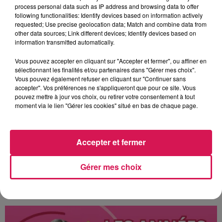
de l’Agence Nationale du Sport pour atteindre les 80 % de
process personal data such as IP address and browsing data to offer
following functionalities: Identify devices based on information actively
subventions.
requested; Use precise geolocation data; Match and combine data from
other data sources; Link different devices; Identify devices based on
L’adhésion du Pays de Mormal à la plateforme nationale
information transmitted automatically.
de solidarité lheurecivique.fr
Vous pouvez accepter en cliquant sur "Accepter et fermer", ou affiner en
sélectionnant les finalités et/ou partenaires dans "Gérer mes choix".
Le but est d’inciter les habitants de ce territoire à pouvoir
Vous pouvez également refuser en cliquant sur "Continuer sans
accepter". Vos préférences ne s'appliqueront que pour ce site. Vous
donner ne serait-ce qu’une heure de bénévolat par mois à
pouvez mettre à jour vos choix, ou retirer votre consentement à tout
un particulier, une association ou à une collectivité. Celui
moment via le lien "Gérer les cookies" situé en bas de chaque page.
qui est à l’origine de cette initiative s’appelle Atanase
Périfan, il est le Président Européen des Solidarités de
Proximité, le Créateur de la Fête des Voisins et de la
Accepter et fermer
plateforme « l’Heure Civique ».
Gérer mes choix
Par Paul Schuler / Avec D.H. / Photo de la chapelle par
Vivre en Quercitain.
À L'ANTENNE