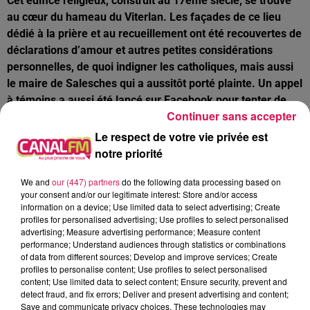
Cet édifice religieux, construit au 17ème siècle, se trouve
au cœur du hameau du Viterlan. Les façades de ce lieu
dédié à la prière et au recueillement ont été recouvertes de
déclarations d’amour et autres petites considérations
personnelles, de quoi indigner les catholiques, mais aussi
le maire de Salesches qui a aussitôt porté plainte. Un appel
à témoins a aussi été lancé sur Facebook pour tenter de
Continuer sans accepter
retrouver les auteurs de ces tags !
Le respect de votre vie privée est
Taisnières-sur-Hon : Benjamin Pavard, en visite surprise
notre priorité
mardi après-midi à l’école
We and
our (447) partners
do the following data processing based on
your consent and/or our legitimate interest: Store and/or access
Le célèbre international de l’Equipe de France de football,
information on a device; Use limited data to select advertising; Create
qui évolue au Bayern de Munich et Champion du monde
profiles for personalised advertising; Use profiles to select personalised
advertising; Measure advertising performance; Measure content
2018, est venu manifester son soutien au projet de création
performance; Understand audiences through statistics or combinations
d’un City stade scolaire, un projet assez audacieux pour un
of data from different sources; Develop and improve services; Create
village de moins de 1000 habitants. Outre le soutien
profiles to personalise content; Use profiles to select personalised
content; Use limited data to select content; Ensure security, prevent and
financier de Benjamin Pavard, Chantal Jacmain, le maire
detect fraud, and fix errors; Deliver and present advertising and content;
de Taisnières-sur-Hon attend d’un jour à l’autre la réponse
Save and communicate privacy choices. These technologies may