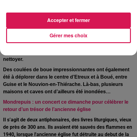
Dans le coeur de l’Avesnois, ce sont les communes de
Flaumont, d’Avesnes-sur-Helpe et d’Avesnelles qui ont
été touchées. La rue de Bellefontaine à Avesnes et l’axe
Accepter et fermer
Flaumont-Waudrechies / Avesnelles ont ainsi été coupés
à la circulation pendant plus d’une heure. Le magasin
Gérer mes choix
Carrefour Market d’Avesnelles a aussi été contraint de
fermer ses portes pendant une heure, hier en début
d’après-midi, le temps d’évacuer l’eau et de tout
nettoyer.
Des coulées de boue impressionnantes ont également
été à déplorer dans le centre d’Etreux et à Boué, entre
Guise et le Nouvion-en-Thiérache. Là-bas, plusieurs
maisons et caves ont d’ailleurs été inondées…
Mondrepuis : un concert ce dimanche pour célébrer le
retour d’un trésor de l’ancienne église
Il s’agit de deux antiphonaires, des livres liturgiques, vieux
de près de 300 ans. Ils avaient été sauvés des flammes en
1940, lorsque l'ancienne église fut détruite au debut de la