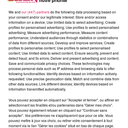
notre priorité
We and
our (447) partners
do the following data processing based on
your consent and/or our legitimate interest: Store and/or access
information on a device; Use limited data to select advertising; Create
profiles for personalised advertising; Use profiles to select personalised
advertising; Measure advertising performance; Measure content
performance; Understand audiences through statistics or combinations
of data from different sources; Develop and improve services; Create
profiles to personalise content; Use profiles to select personalised
content; Use limited data to select content; Ensure security, prevent and
detect fraud, and fix errors; Deliver and present advertising and content;
Save and communicate privacy choices. These technologies may
process personal data such as IP address and browsing data to offer
following functionalities: Identify devices based on information actively
Des inondations suite à de violentes et intenses pluies
requested; Use precise geolocation data; Match and combine data from
other data sources; Link different devices; Identify devices based on
orageuses hier en milieu de journée
information transmitted automatically.
Vous avez été nombreux à nous signaler plusieurs
Vous pouvez accepter en cliquant sur "Accepter et fermer", ou affiner en
sélectionnant les finalités et/ou partenaires dans "Gérer mes choix".
routes inondées du côté de Boussois, à Marpent, mais
Vous pouvez également refuser en cliquant sur "Continuer sans
aussi sur l’avenue de Ferrière à Rousies, dans le val de
accepter". Vos préférences ne s'appliqueront que pour ce site. Vous
Sambre.
pouvez mettre à jour vos choix, ou retirer votre consentement à tout
moment via le lien "Gérer les cookies" situé en bas de chaque page.