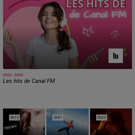
0h00 - 6h00
Les hits de Canal FM
5h13
5h13
5h07
5h07
5h03
5h03