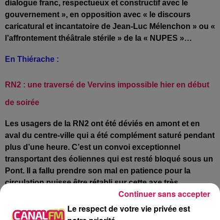
dialogue franc, respectueux et constructif avec le
gouvernement », en opposition avec « le discours
caricatural et incantatoire de Jean-Luc Mélenchon » ou «
l’affrontement théâtrale stérile » de la « NUPES »…
En Thiérache :
RN2 : une traversé de Vervins impossible hier en début
de soirée
Les usagers de la RN2 ont été déviés en amont et en
aval du centre-ville qui a été complément saturé pendant
plus d’une heure. C’est un convoi exceptionnel
transportant des éoliennes qui est resté bloqué sous un
Pont. Il a fallu prendre son mal en patience pour la
circulation puisse être rétabli sur cette axe très
Continuer sans accepter
fréquenté.
Le respect de votre vie privée est