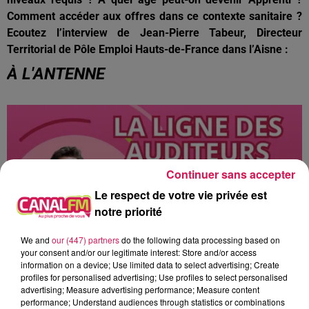
Comment accéder aux offres dans ce contexte sanitaire ?
Ecoutez l’interview de Jean-Pierre Tabeur, Directeur
Territorial de Pôle Emploi Hauts-de-France dans l’Aisne :
À L'ANTENNE
Continuer sans accepter
Le respect de votre vie privée est
notre priorité
We and
our (447) partners
do the following data processing based on
your consent and/or our legitimate interest: Store and/or access
information on a device; Use limited data to select advertising; Create
profiles for personalised advertising; Use profiles to select personalised
9h00 - 13h00
advertising; Measure advertising performance; Measure content
la ligne des auditeurs
performance; Understand audiences through statistics or combinations