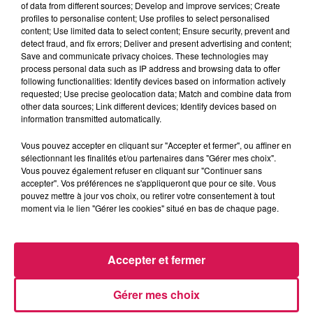
of data from different sources; Develop and improve services; Create
profiles to personalise content; Use profiles to select personalised
content; Use limited data to select content; Ensure security, prevent and
detect fraud, and fix errors; Deliver and present advertising and content;
Save and communicate privacy choices. These technologies may
process personal data such as IP address and browsing data to offer
9h43
9h43
9h38
9h38
9h35
9h35
following functionalities: Identify devices based on information actively
requested; Use precise geolocation data; Match and combine data from
other data sources; Link different devices; Identify devices based on
information transmitted automatically.
Vous pouvez accepter en cliquant sur "Accepter et fermer", ou affiner en
sélectionnant les finalités et/ou partenaires dans "Gérer mes choix".
NICKY JAM
ADELE CASTILLON
ANDREAS JOHNSON
Vous pouvez également refuser en cliquant sur "Continuer sans
El Perdon
Été Avec Toi
Glorious
accepter". Vos préférences ne s'appliqueront que pour ce site. Vous
pouvez mettre à jour vos choix, ou retirer votre consentement à tout
moment via le lien "Gérer les cookies" situé en bas de chaque page.
LES ARTICLES LES PLUS CONSULTÉS
Accepter et fermer
CHALEUR ET RISQUE
Gérer mes choix
D'ORAGES CE LUNDI EN
SAMBRE-AVESNOIS-