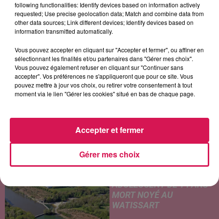
following functionalities: Identify devices based on information actively
KENDJI GIRAC
ELLA LANGLEY
EROS RAMAZZOTTI
requested; Use precise geolocation data; Match and combine data from
Pour Oublier
Choosin Texas
Una Storia Importante
other data sources; Link different devices; Identify devices based on
information transmitted automatically.
Vous pouvez accepter en cliquant sur "Accepter et fermer", ou affiner en
sélectionnant les finalités et/ou partenaires dans "Gérer mes choix".
LES ARTICLES LES PLUS CONSULTÉS
Vous pouvez également refuser en cliquant sur "Continuer sans
accepter". Vos préférences ne s'appliqueront que pour ce site. Vous
pouvez mettre à jour vos choix, ou retirer votre consentement à tout
CHALEUR ET RISQUE
moment via le lien "Gérer les cookies" situé en bas de chaque page.
D'ORAGES CE LUNDI EN
SAMBRE-AVESNOIS-
THIÉRACHE
Accepter et fermer
Un temps typiquement estival
et changeant concerne nos
Gérer mes choix
secteurs ce lundi 3 août. Entre
des températures élevées
JEUMONT : UN
l'après-midi et un risque
ADOLESCENT DE 14 ANS
d'averses orageuses...
MORT NOYÉ AU
WATISSART
Selon des informations