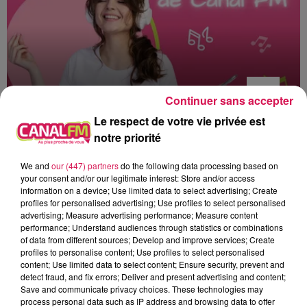
Continuer sans accepter
Le respect de votre vie privée est
notre priorité
12h00 - 22h00
Les hits de Canal FM
We and
our (447) partners
do the following data processing based on
your consent and/or our legitimate interest: Store and/or access
information on a device; Use limited data to select advertising; Create
profiles for personalised advertising; Use profiles to select personalised
advertising; Measure advertising performance; Measure content
performance; Understand audiences through statistics or combinations
12h21
12h21
12h17
12h17
12h06
12h06
of data from different sources; Develop and improve services; Create
profiles to personalise content; Use profiles to select personalised
content; Use limited data to select content; Ensure security, prevent and
detect fraud, and fix errors; Deliver and present advertising and content;
Save and communicate privacy choices. These technologies may
process personal data such as IP address and browsing data to offer