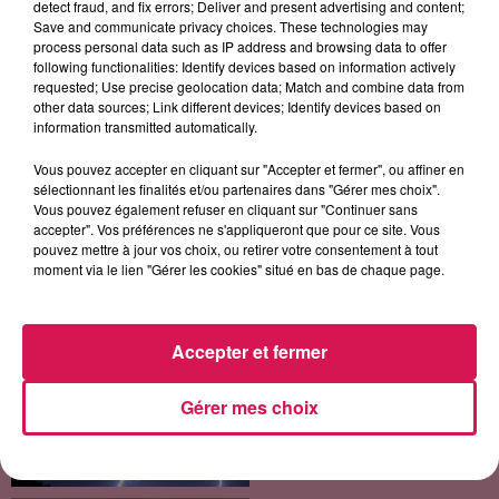
detect fraud, and fix errors; Deliver and present advertising and content;
Save and communicate privacy choices. These technologies may
process personal data such as IP address and browsing data to offer
following functionalities: Identify devices based on information actively
requested; Use precise geolocation data; Match and combine data from
other data sources; Link different devices; Identify devices based on
information transmitted automatically.
TOVE LO X STROMAE
BOYZ II MEN
INDOCHINE
Des Fleurs
I'll Make Love To You
Les Nouveaux Soleils
Vous pouvez accepter en cliquant sur "Accepter et fermer", ou affiner en
sélectionnant les finalités et/ou partenaires dans "Gérer mes choix".
Vous pouvez également refuser en cliquant sur "Continuer sans
accepter". Vos préférences ne s'appliqueront que pour ce site. Vous
pouvez mettre à jour vos choix, ou retirer votre consentement à tout
LES ARTICLES LES PLUS CONSULTÉS
moment via le lien "Gérer les cookies" situé en bas de chaque page.
CHALEUR ET RISQUE
D'ORAGES CE LUNDI EN
Accepter et fermer
SAMBRE-AVESNOIS-
THIÉRACHE
Gérer mes choix
Un temps typiquement estival
et changeant concerne nos
secteurs ce lundi 3 août. Entre
des températures élevées