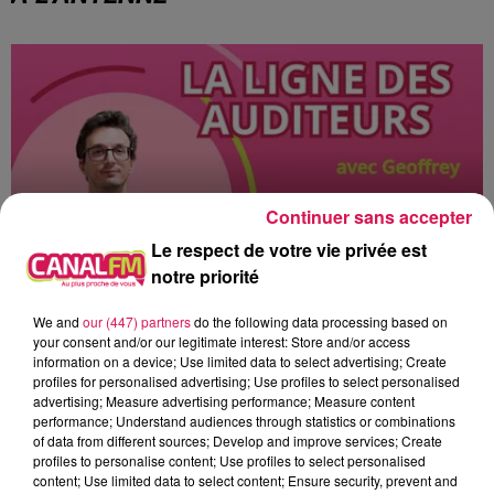
Continuer sans accepter
Le respect de votre vie privée est
notre priorité
We and
our (447) partners
do the following data processing based on
9h00 - 13h00
your consent and/or our legitimate interest: Store and/or access
la ligne des auditeurs
information on a device; Use limited data to select advertising; Create
profiles for personalised advertising; Use profiles to select personalised
advertising; Measure advertising performance; Measure content
performance; Understand audiences through statistics or combinations
of data from different sources; Develop and improve services; Create
profiles to personalise content; Use profiles to select personalised
content; Use limited data to select content; Ensure security, prevent and
10h14
10h14
10h05
10h05
10h01
10h01