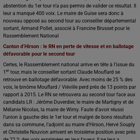
abstention du 1er tour n’a pas permis de valider ce résultat. Il
leur a manqué 400 voix. Le maire de Guise sera donc à
nouveau opposé au second tour au conseiller départemental
sortant, Armand Pollet, associé à Francine Brusset pour le
Rassemblement National
Canton d’Hirson : le RN en perte de vitesse et en ballotage
défavorable pour le second tour
Certes, le Rassemblement national arrive en tête à l’issue du
er
1
tour, mais le conseiller sortant Claude Mouflard se
retrouve en ballotage défavorable. Avec moins de 25 % des
voix, le binôme Mouflard / Viéville perd près de 13 points par
rapport à 2015. Le RN se retrouvera au second tour face aux
candidats LR : Jérôme Duverdier, le maire de Martigny et de
Mélanie Nicolas, la maire de Wimy. Faute d’avoir réussi
l’union à gauche dès le 1er tour et malgré de bons résultats
dans sa commune, l’adjoint au maire d’Hirson, Hervé Souply
et Christelle Nouvion arrivent en troisième position avec près
de 22 % des voix exprimées en leur faveur. Il ne leur a