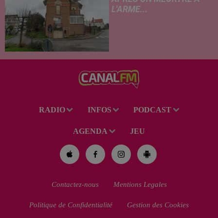
L'ARME...
Un drame s'est produit au
cours de la semaine à Vervins.
À la suite du décès d’un
habitant de 46 ans, un suspect
de 38 ans a été mis en examen
pour homicide...
RADIO
INFOS
PODCAST
AGENDA
JEU
Contactez-nous
Mentions Legales
Politique de Confidentialité
Gestion des Cookies