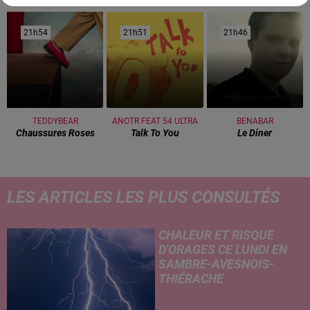
21h54
21h54
21h51
21h51
21h46
21h46
TEDDYBEAR
ANOTR FEAT 54 ULTRA
BENABAR
Chaussures Roses
Talk To You
Le Diner
LES ARTICLES LES PLUS CONSULTÉS
CHALEUR ET RISQUE
D'ORAGES CE LUNDI EN
SAMBRE-AVESNOIS-
THIÉRACHE
Un temps typiquement estival
et changeant concerne nos