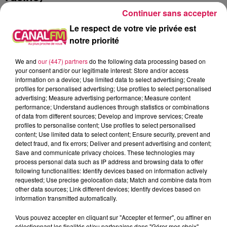
Continuer sans accepter
NATHALIE RENARD DIRECTRICE MARKETING CHEZ
Le respect de votre vie privée est
JEUMONT ELECTRIC
notre priorité
À L'ANTENNE
We and
our (447) partners
do the following data processing based on
your consent and/or our legitimate interest: Store and/or access
information on a device; Use limited data to select advertising; Create
profiles for personalised advertising; Use profiles to select personalised
advertising; Measure advertising performance; Measure content
performance; Understand audiences through statistics or combinations
of data from different sources; Develop and improve services; Create
profiles to personalise content; Use profiles to select personalised
content; Use limited data to select content; Ensure security, prevent and
detect fraud, and fix errors; Deliver and present advertising and content;
Save and communicate privacy choices. These technologies may
process personal data such as IP address and browsing data to offer
following functionalities: Identify devices based on information actively
requested; Use precise geolocation data; Match and combine data from
other data sources; Link different devices; Identify devices based on
information transmitted automatically.
9h00 - 13h00
la ligne des auditeurs
Vous pouvez accepter en cliquant sur "Accepter et fermer", ou affiner en
sélectionnant les finalités et/ou partenaires dans "Gérer mes choix".