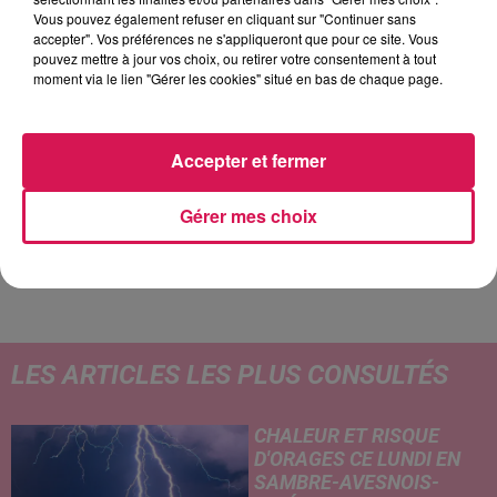
Vous pouvez également refuser en cliquant sur "Continuer sans
accepter". Vos préférences ne s'appliqueront que pour ce site. Vous
pouvez mettre à jour vos choix, ou retirer votre consentement à tout
moment via le lien "Gérer les cookies" situé en bas de chaque page.
9h27
9h27
9h22
9h22
9h18
9h18
Accepter et fermer
Gérer mes choix
ELLA LANGLEY
BRUNO MARS
CELINE DION
Choosin Texas
On My Soul
Je Sais Pas
LES ARTICLES LES PLUS CONSULTÉS
CHALEUR ET RISQUE
D'ORAGES CE LUNDI EN
SAMBRE-AVESNOIS-