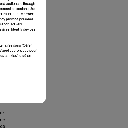
ale
tand audiences through
 de
personalise content; Use
 fraud, and fix errors;
 may process personal
mation actively
vices; Identify devices
ons
 le
rtenaires dans "Gérer
que
s'appliqueront que pour
les cookies" situé en
les
CA)
uis
nt
 la
re-
 de
 de