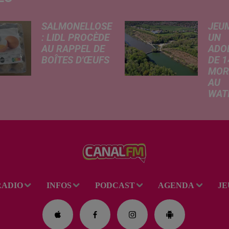
SALMONELLOSE
JEU
: LIDL PROCÈDE
UN
AU RAPPEL DE
ADO
BOÎTES D'ŒUFS
DE 1
MOR
En raison d'une
AU
suspicion de
WAT
contamination à la
Selon
salmonelle,
infor
l'enseigne Lidl
rappo
retire de la vente
lundi
plusieurs lots
confr
d'œufs vendus par
Voix 
boîtes de 20 et 30.
adole
Une...
RADIO
INFOS
PODCAST
AGENDA
JE
perdu
le pl
la bas
du...