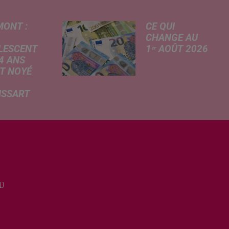
MONT :
CE QUI
CHANGE AU
LESCENT
1ᵉʳ AOÛT 2026
4 ANS
Livret A
T NOYÉ
revalorisé, légère
hausse de la
ISSART
facture
 des
d'électricité, coup
mations
de frein sur le
rtées ce
démarchage
 par nos
téléphonique et
ères de La
versement de
du Nord, un
l'allocation de
scent a
rentrée scolaire...
U
 la vie dans
an d'eau de
e de loisirs