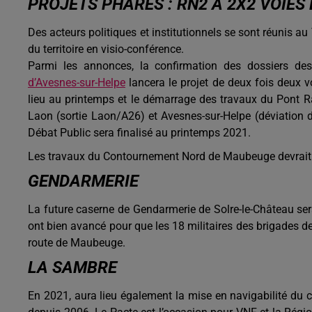
PROJETS PHARES : RN2 À 2X2 VOIE
Des acteurs politiques et institutionnels se sont réunis 
du territoire en visio-conférence.
Parmi les annonces, la confirmation des dossiers de
d’Avesnes-sur-Helpe
lancera le projet de deux fois deux v
lieu au printemps et le démarrage des travaux du Pont Rai
Laon (sortie Laon/A26) et Avesnes-sur-Helpe (déviation d
Débat Public sera finalisé au printemps 2021.
Les travaux du Contournement Nord de Maubeuge devrait 
GENDARMERIE
La future caserne de Gendarmerie de Solre-le-Château sera
ont bien avancé pour que les 18 militaires des brigades de
route de Maubeuge.
LA SAMBRE
En 2021, aura lieu également la mise en navigabilité du 