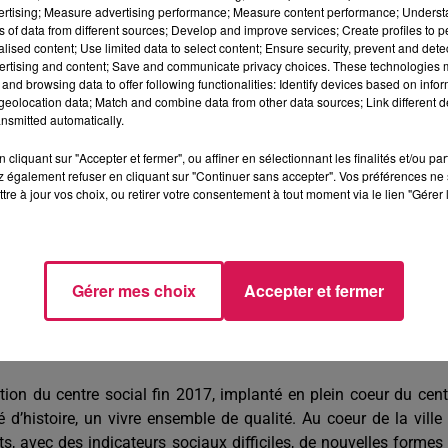
mentale des territoires et de la mer (DDTM), la Direction territori
vertising; Measure advertising performance; Measure content performance; Unders
ation nationale et les Finances publiques. L’ensemble des agents
ns of data from different sources; Develop and improve services; Create profiles to 
alised content; Use limited data to select content; Ensure security, prevent and detect
des finances publiques sur le plateau Chémerault. •
ertising and content; Save and communicate privacy choices. These technologies
and browsing data to offer following functionalities: Identify devices based on infor
eolocation data; Match and combine data from other data sources; Link different de
nsmitted automatically.
 de l’Éducation nationale pour expérimenter de nouvelles faç
elle au lycée, en matériels et ressources pour le présentiel comme
cliquant sur "Accepter et fermer", ou affiner en sélectionnant les finalités et/ou pa
formations aux usages numériques tant pour les enseignants 
 également refuser en cliquant sur "Continuer sans accepter". Vos préférences ne 
tre à jour vos choix, ou retirer votre consentement à tout moment via le lien "Gérer 
riorité depuis septembre 2020. Développé en partenariat avec 
rtementale d’Ingénierie pour les Collectivités de l’Aisne (ADI
 écoles primaires. Par ailleurs, le Département de l’Aisne a, dep
le biais de deux Ingénieurs pédagogiques. Ils assure
Gérer mes choix
Accepter et fermer
ar le numérique. Ce projet, financé par les fonds européens,
veloppé en priorité sur le territoire du Pacte. •
tion du centre social fin 2017, implanté en plein coeur du cent
é d’histoire, un vivre ensemble de qualité. Au coeur de la ville
 avec des indicateurs sociaux difficiles, de nouvelles formes