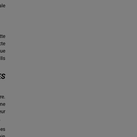
ale
tte
cte
que
Ils
ES
re.
une
eur
.
les
ain