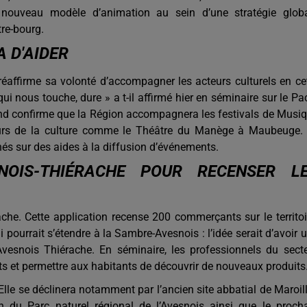
n nouveau modèle d’animation au sein d’une stratégie glob
re-bourg.
A D'AIDER
réaffirme sa volonté d’accompagner les acteurs culturels en ce
qui nous touche, dure » a t-il affirmé hier en séminaire sur le Pa
nd confirme que la Région accompagnera les festivals de Musi
eurs de la culture comme le Théâtre du Manège à Maubeuge. 
és sur des aides à la diffusion d’événements.
NOIS-THIÉRACHE POUR RECENSER L
ache. Cette application recense 200 commerçants sur le territoi
i pourrait s’étendre à la Sambre-Avesnois : l’idée serait d’avoir 
vesnois Thiérache. En séminaire, les professionnels du sect
nts et permettre aux habitants de découvrir de nouveaux produits
. Elle se déclinera notamment par l’ancien site abbatial de Maroil
n du Parc naturel régional de l’Avesnois ainsi que le proch