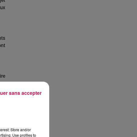
jet
aux
nts
ont
ire
 et
 ce
uer sans accepter
 et
tat
 de
erest: Store and/or
nts
tising; Use profiles to