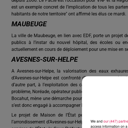
depuis 2006. Le Pacte est l’occasion pour VNF et la Région
est un exemple concret de l’implication de tous les parten
habitants de notre territoire" ont affirmé les élus ce mardi.
MAUBEUGE
La ville de Maubeuge, en lien avec EDF, porte un projet 
publics à l’instar du nouvel hôpital, des écoles ou e
actuellement en cours de déploiement pour une mise en se
AVESNES-SUR-HELPE
A Avesnes-sur-Helpe, la valorisation des eaux exhaures 
d’Avesnes-sur-Helpe est confronté d’une part aux pério
d’autre part, à l’exploitation des carrières qui génère l
problème, Noréade, opérateur public de production et de dis
Bocahut, mène une démarche pour valoriser l’eau d’exhaure
s’est donc engagé à accompagner l’opérateur dans la réalis
Le projet de Maison de l’État permettra de conforter 
We and
our (447) partn
l’arrondissement d’Avesnes-sur-Helpe. La Maison de l’État
access information on a 