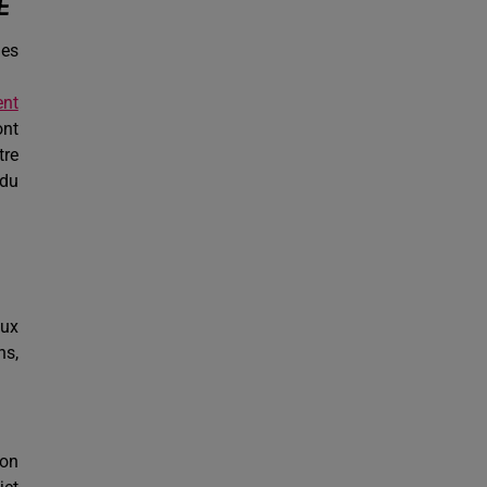
E
ues
ent
ont
tre
 du
aux
ns,
ion