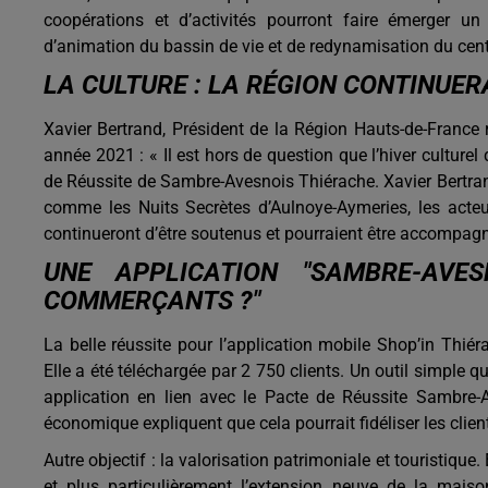
coopérations et d’activités pourront faire émerger u
d’animation du bassin de vie et de redynamisation du cent
LA CULTURE : LA RÉGION CONTINUER
Xavier Bertrand, Président de la Région Hauts-de-France 
année 2021 : « Il est hors de question que l’hiver culturel 
de Réussite de Sambre-Avesnois Thiérache. Xavier Bertra
comme les Nuits Secrètes d’Aulnoye-Aymeries, les act
continueront d’être soutenus et pourraient être accompagn
UNE APPLICATION "SAMBRE-AVES
COMMERÇANTS ?"
La belle réussite pour l’application mobile Shop’in Thiér
Elle a été téléchargée par 2 750 clients. Un outil simple qu
application en lien avec le Pacte de Réussite Sambre-A
économique expliquent que cela pourrait fidéliser les clie
Autre objectif : la valorisation patrimoniale et touristique
et plus particulièrement l’extension neuve de la maiso