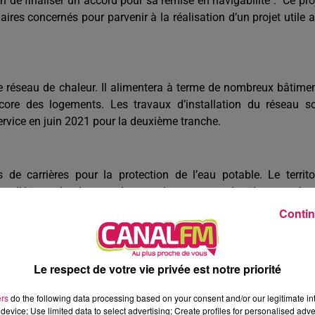
 de finaliser un accord pour sa remise en navigabilité : "Ce pro
aires concernés pour parvenir à la réalisation d’un projet utile 
de réseau de chaleur. Il alimentera à terme de nombreux bâtime
ncore des logements. Les travaux d’installation du réseau s
rvice en juin 2021 pour la deuxième tranche.
de carrières pour la protection de l’eau potable. Le territo
des d’étiage de plus en plus nombreuses ces dernières années
e pompage et le rejet d'importants volumes d’eau. Pour pallier
Contin
tribution d’eau potable, en partenariat avec les carriers Eurovia
 des carrières afin de la rendre propre à la consommation. L’É
ation de ce projet.
Le respect de votre vie privée est notre priorité
la ville d’Avesnes-sur-Helpe comme capitale administrative
ers
do the following data processing based on your consent and/or our legitimate int
 a pour ambition de gagner en efficience en réunissant différe
device; Use limited data to select advertising; Create profiles for personalised adver