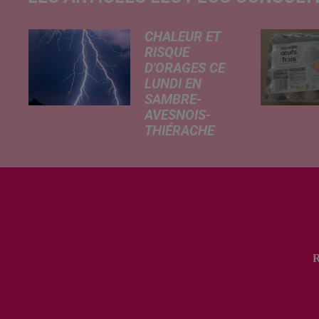
CHALEUR ET
RISQUE
D'ORAGES CE
LUNDI EN
SAMBRE-
AVESNOIS-
THIÉRACHE
Un temps
typiquement
estival et
changeant
concerne nos
secteurs ce lundi
3 août. Entre des
températures
élevées l'après-
midi et un risque
d'averses