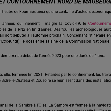
S ET CONTOURNEMENT NORD DE MAUBEUG
au Théâtre de Fourmies ainsi qu’une centaine d’acteurs économiq
s années qui viennent : malgré la Covid-19, le
Contournem
oies de la RN2 en fin d'année. Des fouilles archéologiques aur
l doit débuter à l’automne prochain. Concernant l’itinéraire en
’Etroeungt), le dossier de saisine de la Commission Nationale
démarrer au début de l’année 2023 pour une durée de 4 ans.
, elle, terminée fin 2021. Retardés par le confinement, les trav
 Solre-le-Château et Cousolre se réunissent dans des installatio
canal de la Sambre à l’Oise. La Sambre est fermée à la navigat