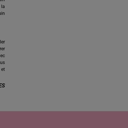
 la
uin
ler
rer
vec
lus
 et
ES