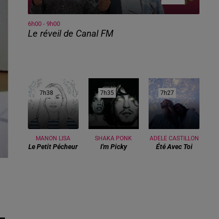
6h00 - 9h00
Le réveil de Canal FM
7h38
7h38
7h35
7h35
7h27
7h27
MANON LISA
SHAKA PONK
ADELE CASTILLON
Le Petit Pécheur
I'm Picky
Été Avec Toi