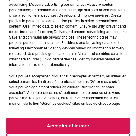
advertising; Measure advertising performance; Measure content
performance; Understand audiences through statistics or combinations
0h00 - 1h00
of data from different sources; Develop and improve services; Create
Club'in Canal fm By Nexxyo
profiles to personalise content; Use profiles to select personalised
content; Use limited data to select content; Ensure security, prevent and
detect fraud, and fix errors; Deliver and present advertising and content;
Save and communicate privacy choices. These technologies may
process personal data such as IP address and browsing data to offer
following functionalities: Identify devices based on information actively
requested; Use precise geolocation data; Match and combine data from
16h32
16h32
16h28
16h28
16h24
16h24
other data sources; Link different devices; Identify devices based on
information transmitted automatically.
Vous pouvez accepter en cliquant sur "Accepter et fermer", ou affiner en
sélectionnant les finalités et/ou partenaires dans "Gérer mes choix".
Vous pouvez également refuser en cliquant sur "Continuer sans
accepter". Vos préférences ne s'appliqueront que pour ce site. Vous
WEEZER
TOVE LO X STROMAE
REM
pouvez mettre à jour vos choix, ou retirer votre consentement à tout
Island In The Sun
Des Fleurs
Everybody Hurts
moment via le lien "Gérer les cookies" situé en bas de chaque page.
Accepter et fermer
LES ARTICLES LES PLUS CONSULTÉS