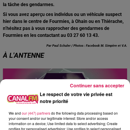
la tâche des gendarmes.
Si vous avez aperçu ces individus ou un véhicule suspect
hier dans le centre de Fourmies, à Ohain ou en Thiérache,
n’hésitez pas à vous rapprocher des gendarmes de
Fourmies en les contactant au 03 27 60 13 43.
Par Paul Schuler / Photos : Facebook M. Simpère et V.A.
À L'ANTENNE
Continuer sans accepter
Le respect de votre vie privée est
notre priorité
We and
our (447) partners
do the following data processing based on
your consent and/or our legitimate interest: Store and/or access
information on a device; Use limited data to select advertising; Create
profiles for personalised advertising; Use profiles to select personalised