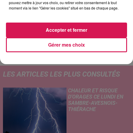
pouvez mettre à jour vos choix, ou retirer votre consentement à tout
15h15
15h15
15h04
15h04
15h01
15h01
moment via le lien "Gérer les cookies" situé en bas de chaque page.
Accepter et fermer
MILEY CYRUS
HADDAWAY
ZAZIE
Gérer mes choix
Dream As One
What Is Love
Peu Importe
LES ARTICLES LES PLUS CONSULTÉS
CHALEUR ET RISQUE
D'ORAGES CE LUNDI EN
SAMBRE-AVESNOIS-
THIÉRACHE
Un temps typiquement estival
et changeant concerne nos
secteurs ce lundi 3 août. Entre