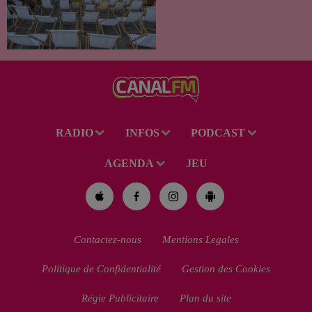
Détours, la Communauté
d’Agglomération Maubeuge -
Val de Sambre propose trois
soirées cinéma gratuites et
conviviales à...
RADIO
INFOS
PODCAST
AGENDA
JEU
Contactez-nous
Mentions Legales
Politique de Confidentialité
Gestion des Cookies
Régie Publicitaire
Plan du site