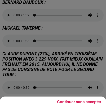
BERNARD BAUDOUX :
MICKAEL TAVERNE :
CLAUDE DUPONT (27%), ARRIVÉ EN TROISIÈME
POSITION AVEC 3 229 VOIX, FAIT MIEUX QU'ALAIN
FRÉHAUT EN 2015. AUJOURD'HUI, IL NE DONNE
PAS DE CONSIGNE DE VOTE POUR LE SECOND
TOUR :
11 797 électeurs se sont exprimés dans le Canton.
Continuer sans accepter