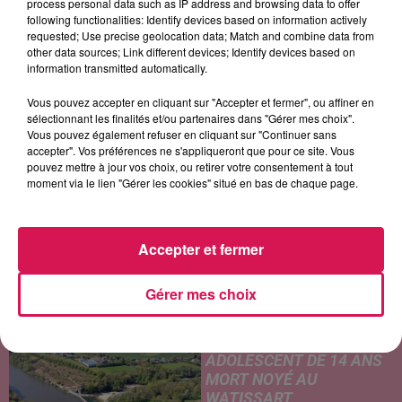
process personal data such as IP address and browsing data to offer
following functionalities: Identify devices based on information actively
requested; Use precise geolocation data; Match and combine data from
INFIDELES
BEBE REXHA
INDOCHINE
other data sources; Link different devices; Identify devices based on
Les Larmes Des Maux
Sad Girls
Les Nouveaux Soleils
information transmitted automatically.
Vous pouvez accepter en cliquant sur "Accepter et fermer", ou affiner en
sélectionnant les finalités et/ou partenaires dans "Gérer mes choix".
Vous pouvez également refuser en cliquant sur "Continuer sans
LES ARTICLES LES PLUS CONSULTÉS
accepter". Vos préférences ne s'appliqueront que pour ce site. Vous
pouvez mettre à jour vos choix, ou retirer votre consentement à tout
moment via le lien "Gérer les cookies" situé en bas de chaque page.
CHALEUR ET RISQUE
D'ORAGES CE LUNDI EN
SAMBRE-AVESNOIS-
THIÉRACHE
Accepter et fermer
Un temps typiquement estival
et changeant concerne nos
Gérer mes choix
secteurs ce lundi 3 août. Entre
des températures élevées
JEUMONT : UN
l'après-midi et un risque
ADOLESCENT DE 14 ANS
d'averses orageuses...
MORT NOYÉ AU
WATISSART