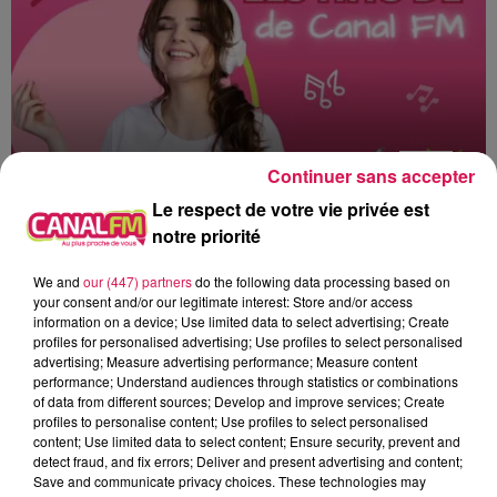
Continuer sans accepter
Le respect de votre vie privée est
notre priorité
13h00 - 16h00
Les hits de Canal FM
We and
our (447) partners
do the following data processing based on
your consent and/or our legitimate interest: Store and/or access
information on a device; Use limited data to select advertising; Create
profiles for personalised advertising; Use profiles to select personalised
advertising; Measure advertising performance; Measure content
performance; Understand audiences through statistics or combinations
of data from different sources; Develop and improve services; Create
15h40
15h40
15h37
15h37
15h32
15h32
profiles to personalise content; Use profiles to select personalised
content; Use limited data to select content; Ensure security, prevent and
detect fraud, and fix errors; Deliver and present advertising and content;
Save and communicate privacy choices. These technologies may