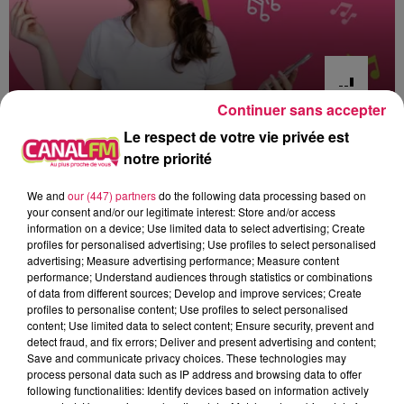
Continuer sans accepter
Le respect de votre vie privée est
12h00 - 22h00
Les hits de Canal FM
notre priorité
We and
our (447) partners
do the following data processing based on
your consent and/or our legitimate interest: Store and/or access
information on a device; Use limited data to select advertising; Create
profiles for personalised advertising; Use profiles to select personalised
advertising; Measure advertising performance; Measure content
21h32
21h32
21h29
21h29
21h25
21h25
performance; Understand audiences through statistics or combinations
of data from different sources; Develop and improve services; Create
profiles to personalise content; Use profiles to select personalised
content; Use limited data to select content; Ensure security, prevent and
detect fraud, and fix errors; Deliver and present advertising and content;
Save and communicate privacy choices. These technologies may
process personal data such as IP address and browsing data to offer
ANGÈLE FEAT. JUSTICE
TEMPER CITY
CLARA LUCIANI
following functionalities: Identify devices based on information actively
What You Want
Self Aware
Coeur