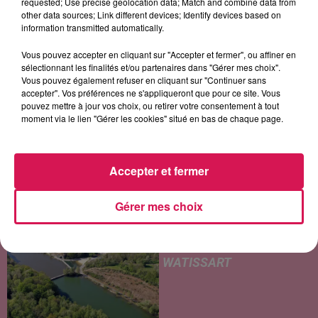
requested; Use precise geolocation data; Match and combine data from
other data sources; Link different devices; Identify devices based on
information transmitted automatically.
Vous pouvez accepter en cliquant sur "Accepter et fermer", ou affiner en
LES ARTICLES LES PLUS CONSULTÉS
sélectionnant les finalités et/ou partenaires dans "Gérer mes choix".
Vous pouvez également refuser en cliquant sur "Continuer sans
accepter". Vos préférences ne s'appliqueront que pour ce site. Vous
CHALEUR ET RISQUE
pouvez mettre à jour vos choix, ou retirer votre consentement à tout
D'ORAGES CE LUNDI EN
moment via le lien "Gérer les cookies" situé en bas de chaque page.
SAMBRE-AVESNOIS-
THIÉRACHE
Un temps typiquement estival
Accepter et fermer
et changeant concerne nos
secteurs ce lundi 3 août. Entre
Gérer mes choix
des températures élevées
JEUMONT : UN
l'après-midi et un risque
ADOLESCENT DE 14 ANS
d'averses orageuses...
MORT NOYÉ AU
WATISSART
Selon des informations
rapportées ce lundi par nos
confrères de La Voix du Nord,