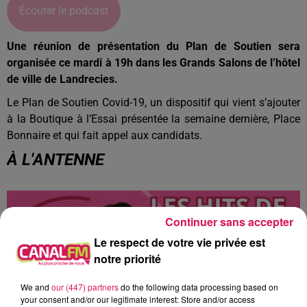
Écouter le podcast
Une réunion de présentation du Plan de Soutien sera
organisée ce mardi à 19h dans les Grands Salons de l’hôtel
de ville de Landrecies.
Le Plan de Soutien Covid-19, un dispositif qui vient s’ajouter
à la Boutique à l’Essai présentée la semaine dernière, Place
Bonnaire et qui fait appel aux candidats.
À L'ANTENNE
Continuer sans accepter
Le respect de votre vie privée est
notre priorité
We and
our (447) partners
do the following data processing based on
your consent and/or our legitimate interest: Store and/or access