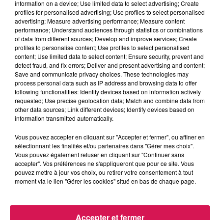
information on a device; Use limited data to select advertising; Create
profiles for personalised advertising; Use profiles to select personalised
advertising; Measure advertising performance; Measure content
performance; Understand audiences through statistics or combinations
of data from different sources; Develop and improve services; Create
12h00 - 22h00
profiles to personalise content; Use profiles to select personalised
Les hits de Canal FM
content; Use limited data to select content; Ensure security, prevent and
detect fraud, and fix errors; Deliver and present advertising and content;
Save and communicate privacy choices. These technologies may
process personal data such as IP address and browsing data to offer
following functionalities: Identify devices based on information actively
requested; Use precise geolocation data; Match and combine data from
other data sources; Link different devices; Identify devices based on
13h31
13h31
13h27
13h27
13h24
13h24
information transmitted automatically.
Vous pouvez accepter en cliquant sur "Accepter et fermer", ou affiner en
sélectionnant les finalités et/ou partenaires dans "Gérer mes choix".
Vous pouvez également refuser en cliquant sur "Continuer sans
accepter". Vos préférences ne s'appliqueront que pour ce site. Vous
pouvez mettre à jour vos choix, ou retirer votre consentement à tout
KEANE
OFENBACH, STARSAILOR
3 CAFES GOURMANDS
moment via le lien "Gérer les cookies" situé en bas de chaque page.
Somewhere Only We
Four To The Floor
Nos Souvenirs
Know
Accepter et fermer