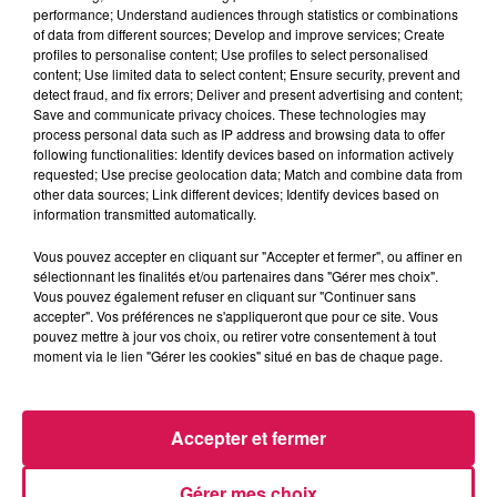
12h00 - 22h00
performance; Understand audiences through statistics or combinations
Les hits de Canal FM
of data from different sources; Develop and improve services; Create
profiles to personalise content; Use profiles to select personalised
content; Use limited data to select content; Ensure security, prevent and
detect fraud, and fix errors; Deliver and present advertising and content;
Save and communicate privacy choices. These technologies may
process personal data such as IP address and browsing data to offer
following functionalities: Identify devices based on information actively
17h42
17h42
17h21
17h21
17h15
17h15
requested; Use precise geolocation data; Match and combine data from
other data sources; Link different devices; Identify devices based on
information transmitted automatically.
Vous pouvez accepter en cliquant sur "Accepter et fermer", ou affiner en
sélectionnant les finalités et/ou partenaires dans "Gérer mes choix".
Vous pouvez également refuser en cliquant sur "Continuer sans
TOVE LO X STROMAE
CHRISTOPHE WILLEM
TEDDY SWIMS
accepter". Vos préférences ne s'appliqueront que pour ce site. Vous
Des Fleurs
Systaime
Mr Know It All
pouvez mettre à jour vos choix, ou retirer votre consentement à tout
moment via le lien "Gérer les cookies" situé en bas de chaque page.
LES ARTICLES LES PLUS CONSULTÉS
Accepter et fermer
Gérer mes choix
CHALEUR ET RISQUE