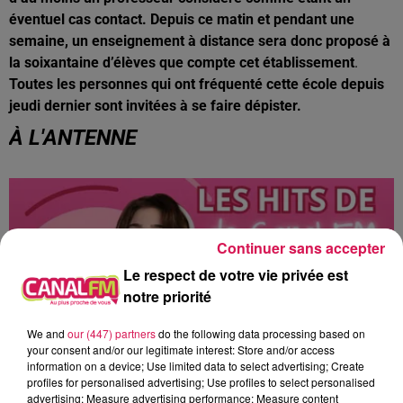
éventuel cas contact. Depuis ce matin et pendant une
semaine, un enseignement à distance sera donc proposé à
la soixantaine d’élèves que compte cet établissement
.
Toutes les personnes qui ont fréquenté cette école depuis
jeudi dernier sont invitées à se faire dépister.
À L'ANTENNE
Continuer sans accepter
Le respect de votre vie privée est
notre priorité
We and
our (447) partners
do the following data processing based on
your consent and/or our legitimate interest: Store and/or access
information on a device; Use limited data to select advertising; Create
profiles for personalised advertising; Use profiles to select personalised
advertising; Measure advertising performance; Measure content