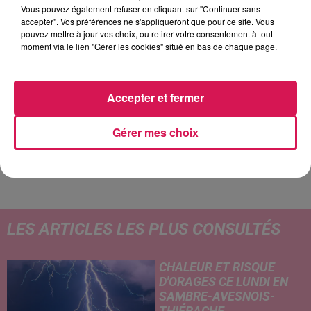
Vous pouvez également refuser en cliquant sur "Continuer sans
accepter". Vos préférences ne s'appliqueront que pour ce site. Vous
pouvez mettre à jour vos choix, ou retirer votre consentement à tout
moment via le lien "Gérer les cookies" situé en bas de chaque page.
15h36
15h36
15h33
15h33
15h28
15h28
Accepter et fermer
Gérer mes choix
SUPERFUNK
RIVIERA
ADELE
Lucky Star
She Doesn't Mind
Hello
LES ARTICLES LES PLUS CONSULTÉS
CHALEUR ET RISQUE
D'ORAGES CE LUNDI EN
SAMBRE-AVESNOIS-