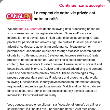
On rappelle que les cyclistes et sportif·e·s ne sont pas
Continuer sans accepter
soumis·e·s au port du masque dans ces cas là. Et que ça ne
Le respect de votre vie privée est
concerne pas non plus les plages, parcs et jardins.
notre priorité
À L'ANTENNE
We and
our (447) partners
do the following data processing based on
your consent and/or our legitimate interest: Store and/or access
information on a device; Use limited data to select advertising; Create
profiles for personalised advertising; Use profiles to select personalised
advertising; Measure advertising performance; Measure content
performance; Understand audiences through statistics or combinations
of data from different sources; Develop and improve services; Create
profiles to personalise content; Use profiles to select personalised
content; Use limited data to select content; Ensure security, prevent and
detect fraud, and fix errors; Deliver and present advertising and content;
Save and communicate privacy choices. These technologies may
process personal data such as IP address and browsing data to offer
following functionalities: Identify devices based on information actively
requested; Use precise geolocation data; Match and combine data from
other data sources; Link different devices; Identify devices based on
information transmitted automatically.
0h00 - 1h00
Club'in Canal fm By Nexxyo
Vous pouvez accepter en cliquant sur "Accepter et fermer", ou affiner en
sélectionnant les finalités et/ou partenaires dans "Gérer mes choix".