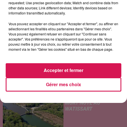
She Doesn't Mind
Bombastic
Peu Importe
requested; Use precise geolocation data; Match and combine data from
other data sources; Link different devices; Identify devices based on
information transmitted automatically.
Vous pouvez accepter en cliquant sur "Accepter et fermer", ou affiner en
LES ARTICLES LES PLUS CONSULTÉS
sélectionnant les finalités et/ou partenaires dans "Gérer mes choix".
Vous pouvez également refuser en cliquant sur "Continuer sans
accepter". Vos préférences ne s'appliqueront que pour ce site. Vous
CHALEUR ET RISQUE
pouvez mettre à jour vos choix, ou retirer votre consentement à tout
D'ORAGES CE LUNDI EN
moment via le lien "Gérer les cookies" situé en bas de chaque page.
SAMBRE-AVESNOIS-
THIÉRACHE
Un temps typiquement estival
Accepter et fermer
et changeant concerne nos
secteurs ce lundi 3 août. Entre
Gérer mes choix
des températures élevées
JEUMONT : UN
l'après-midi et un risque
ADOLESCENT DE 14 ANS
d'averses orageuses...
MORT NOYÉ AU
WATISSART
Selon des informations
rapportées ce lundi par nos