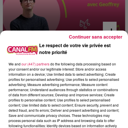
Continuer sans accepter
Le respect de votre vie privée est
9h00 - 13h00
notre priorité
la ligne des auditeurs
We and
our (447) partners
do the following data processing based on
your consent and/or our legitimate interest: Store and/or access
information on a device; Use limited data to select advertising; Create
profiles for personalised advertising; Use profiles to select personalised
advertising; Measure advertising performance; Measure content
10h14
10h14
10h05
10h05
10h01
10h01
performance; Understand audiences through statistics or combinations
of data from different sources; Develop and improve services; Create
profiles to personalise content; Use profiles to select personalised
content; Use limited data to select content; Ensure security, prevent and
detect fraud, and fix errors; Deliver and present advertising and content;
Save and communicate privacy choices. These technologies may
process personal data such as IP address and browsing data to offer
RIVIERA
SHAGGY
ZAZIE
following functionalities: Identify devices based on information actively