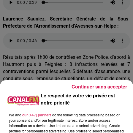
Laurence Sauniez, Secrétaire Générale de la Sous-
Préfecture de l’Arrondissement d’Avesnes-sur-Helpe :
Résultats après 1h30 de contrôles en Zone Police, d’abord à
Hautmont puis à Feignies : 8 infractions relevées et 7
contraventions parmi lesquelles 5 défauts d’assurance, une
conduite sous l’emprise de stupéfiants, un défaut de permis
de conduire, un conducteur en détention de stupéfiants et
Continuer sans accepter
une personne placée en garde-à-vue.
Le respect de votre vie privée est
notre priorité
La Compagnie de Gendarmerie d’Avesnes-sur-Helpe, avec 14
Militaires engagés, a contrôlé 52 véhicules et 64 personnes à
We and
our (447) partners
do the following data processing based on
Vieux-Mesnil puis à La Longueville. Elle a relevé 8 infractions
your consent and/or our legitimate interest: Store and/or access
dont 1 défaut d’assurance, 2 défauts de contrôle technique,
information on a device; Use limited data to select advertising; Create
profiles for personalised advertising; Use profiles to select personalised
1 usage TPH, 1 excès de vitesse, 1 Stop non-respecté, 1 pneu