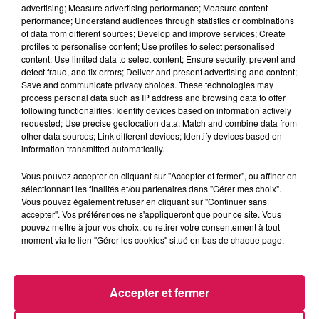
advertising; Measure advertising performance; Measure content
lisse.
performance; Understand audiences through statistics or combinations
of data from different sources; Develop and improve services; Create
La Police de Maubeuge encourage les habitants à signaler
profiles to personalise content; Use profiles to select personalised
les rodéos urbains, auprès de ses services pour intervenir et
content; Use limited data to select content; Ensure security, prevent and
verbaliser rapidement.
detect fraud, and fix errors; Deliver and present advertising and content;
Save and communicate privacy choices. These technologies may
Delphine Hernu
process personal data such as IP address and browsing data to offer
following functionalities: Identify devices based on information actively
À L'ANTENNE
requested; Use precise geolocation data; Match and combine data from
other data sources; Link different devices; Identify devices based on
information transmitted automatically.
Vous pouvez accepter en cliquant sur "Accepter et fermer", ou affiner en
sélectionnant les finalités et/ou partenaires dans "Gérer mes choix".
Vous pouvez également refuser en cliquant sur "Continuer sans
accepter". Vos préférences ne s'appliqueront que pour ce site. Vous
pouvez mettre à jour vos choix, ou retirer votre consentement à tout
moment via le lien "Gérer les cookies" situé en bas de chaque page.
Accepter et fermer