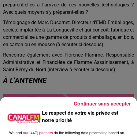
préparent-elles à l’arrivée de ces nouvelles technologies ?
Avec quels moyens s'y préparent-elles ?
Témoignage de Marc Ducornet, Directeur d’EMD Emballages,
société implantée à La Longueville et qui conçoit, fabrique et
commercialise une gamme de produits d’emballage, en bois,
en carton ou en mousse (à écouter ci-dessous)
Rencontre également avec Florence Flamme, Responsable
Administrative et Financière de Flamme Assainissement, à
Saint-Rémy-du-Nord (interview à écouter ci-dessous).
À L'ANTENNE
Continuer sans accepter
Le respect de votre vie privée est
notre priorité
We and
our (447) partners
do the following data processing based on