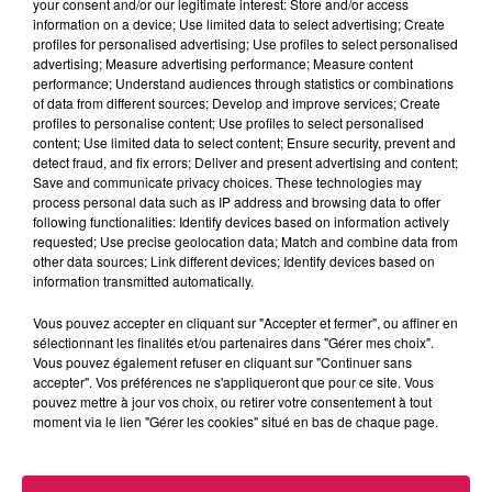
your consent and/or our legitimate interest: Store and/or access
information on a device; Use limited data to select advertising; Create
profiles for personalised advertising; Use profiles to select personalised
advertising; Measure advertising performance; Measure content
performance; Understand audiences through statistics or combinations
of data from different sources; Develop and improve services; Create
profiles to personalise content; Use profiles to select personalised
0h00 - 6h00
content; Use limited data to select content; Ensure security, prevent and
Les hits de Canal FM
detect fraud, and fix errors; Deliver and present advertising and content;
Save and communicate privacy choices. These technologies may
process personal data such as IP address and browsing data to offer
following functionalities: Identify devices based on information actively
requested; Use precise geolocation data; Match and combine data from
other data sources; Link different devices; Identify devices based on
information transmitted automatically.
4h44
4h44
4h40
4h40
4h38
4h38
Vous pouvez accepter en cliquant sur "Accepter et fermer", ou affiner en
sélectionnant les finalités et/ou partenaires dans "Gérer mes choix".
Vous pouvez également refuser en cliquant sur "Continuer sans
accepter". Vos préférences ne s'appliqueront que pour ce site. Vous
pouvez mettre à jour vos choix, ou retirer votre consentement à tout
moment via le lien "Gérer les cookies" situé en bas de chaque page.
INDOCHINE
JERMAINE JACKSON
GIMS
Les Nouveaux Soleils
When The Rain Begin
Soleil
To Fal