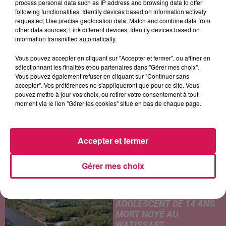
process personal data such as IP address and browsing data to offer
following functionalities: Identify devices based on information actively
requested; Use precise geolocation data; Match and combine data from
CHRISTINA AGUILERA
JUNGELI FT. EMMA
ONE REPUBLIC
other data sources; Link different devices; Identify devices based on
Hurt
Juste Un Peu
I Ain't Worried
information transmitted automatically.
Vous pouvez accepter en cliquant sur "Accepter et fermer", ou affiner en
sélectionnant les finalités et/ou partenaires dans "Gérer mes choix".
Vous pouvez également refuser en cliquant sur "Continuer sans
LES ARTICLES LES PLUS CONSULTÉS
accepter". Vos préférences ne s'appliqueront que pour ce site. Vous
pouvez mettre à jour vos choix, ou retirer votre consentement à tout
moment via le lien "Gérer les cookies" situé en bas de chaque page.
CHALEUR ET RISQUE
D'ORAGES CE LUNDI EN
SAMBRE-AVESNOIS-
THIÉRACHE
Accepter et fermer
Un temps typiquement estival
et changeant concerne nos
Gérer mes choix
secteurs ce lundi 3 août. Entre
des températures élevées
JEUMONT : UN
l'après-midi et un risque
ADOLESCENT DE 14 ANS
d'averses orageuses...
MORT NOYÉ AU
WATISSART