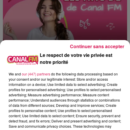
Continuer sans accepter
Le respect de votre vie privée est
notre priorité
20h00 - 22h00
Les hits de Canal FM
We and
our (447) partners
do the following data processing based on
your consent and/or our legitimate interest: Store and/or access
information on a device; Use limited data to select advertising; Create
profiles for personalised advertising; Use profiles to select personalised
advertising; Measure advertising performance; Measure content
performance; Understand audiences through statistics or combinations
of data from different sources; Develop and improve services; Create
20h54
20h54
20h51
20h51
20h45
20h45
profiles to personalise content; Use profiles to select personalised
content; Use limited data to select content; Ensure security, prevent and
detect fraud, and fix errors; Deliver and present advertising and content;
Save and communicate privacy choices. These technologies may