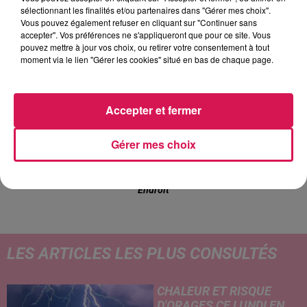
sélectionnant les finalités et/ou partenaires dans "Gérer mes choix".
Vous pouvez également refuser en cliquant sur "Continuer sans
accepter". Vos préférences ne s'appliqueront que pour ce site. Vous
pouvez mettre à jour vos choix, ou retirer votre consentement à tout
moment via le lien "Gérer les cookies" situé en bas de chaque page.
18h15
18h15
18h06
18h06
18h03
18h03
Accepter et fermer
Gérer mes choix
TAYLOR SWIFT
CALOGERO
AMY WINEHOUSE
The Fate Of Ophelia
Un Jour Au Mauvais
Rehab
Endroit
LES ARTICLES LES PLUS CONSULTÉS
CHALEUR ET RISQUE
D'ORAGES CE LUNDI EN