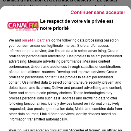
ayant été isolé, à ce jour la cité scolaire peut rester
Continuer sans accepter
ouverte.
Le respect de votre vie privée est
notre priorité
À L'ANTENNE
We and
our (447) partners
do the following data processing based on
your consent and/or our legitimate interest: Store and/or access
information on a device; Use limited data to select advertising; Create
profiles for personalised advertising; Use profiles to select personalised
advertising; Measure advertising performance; Measure content
performance; Understand audiences through statistics or combinations
of data from different sources; Develop and improve services; Create
profiles to personalise content; Use profiles to select personalised
content; Use limited data to select content; Ensure security, prevent and
detect fraud, and fix errors; Deliver and present advertising and content;
Save and communicate privacy choices. These technologies may
process personal data such as IP address and browsing data to offer
following functionalities: Identify devices based on information actively
requested; Use precise geolocation data; Match and combine data from
other data sources; Link different devices; Identify devices based on
information transmitted automatically.
12h00 - 22h00
Les hits de Canal FM
Vous pouvez accepter en cliquant sur "Accepter et fermer", ou affiner en